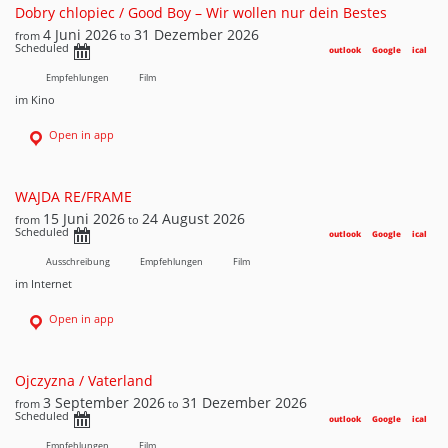
Dobry chlopiec / Good Boy – Wir wollen nur dein Bestes
4 Juni 2026
31 Dezember 2026
from
to
Scheduled
outlook
Google
ical
Empfehlungen
Film
im Kino
Open in app
WAJDA RE/FRAME
15 Juni 2026
24 August 2026
from
to
Scheduled
outlook
Google
ical
Ausschreibung
Empfehlungen
Film
im Internet
Open in app
Ojczyzna / Vaterland
3 September 2026
31 Dezember 2026
from
to
Scheduled
outlook
Google
ical
Empfehlungen
Film