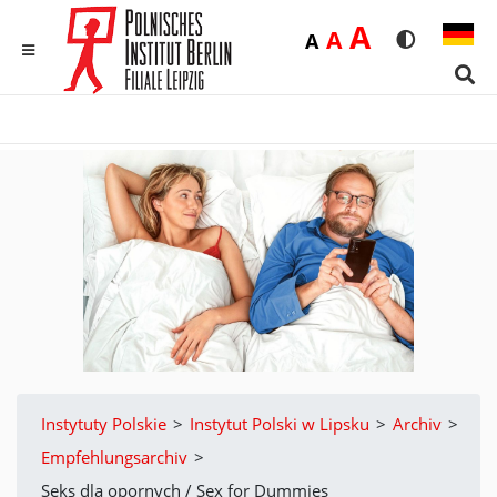
Duża
A
Średnia
A
Domyślna
A
Rozmiar czci
Wersja 
MENU
Sear
Instytuty Polskie
>
Instytut Polski w Lipsku
>
Archiv
>
Empfehlungsarchiv
>
Seks dla opornych / Sex for Dummies