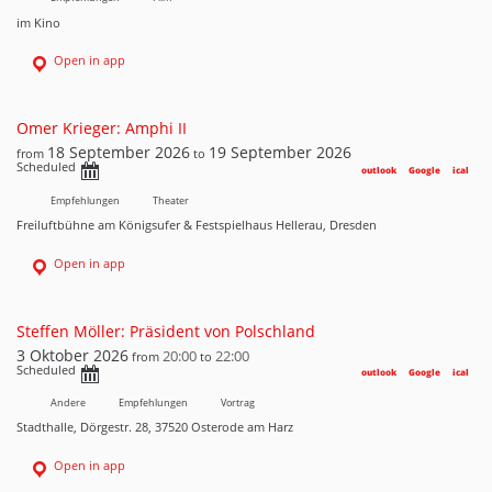
im Kino
Open in app
Omer Krieger: Amphi II
18 September 2026
19 September 2026
from
to
Scheduled
outlook
Google
ical
Empfehlungen
Theater
Freiluftbühne am Königsufer & Festspielhaus Hellerau, Dresden
Open in app
Steffen Möller: Präsident von Polschland
3 Oktober 2026
20:00
22:00
from
to
Scheduled
outlook
Google
ical
Andere
Empfehlungen
Vortrag
Stadthalle, Dörgestr. 28, 37520 Osterode am Harz
Open in app