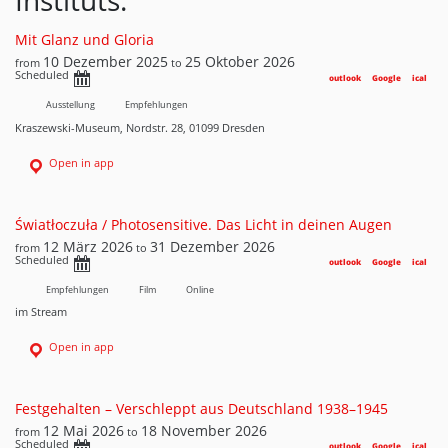
Instituts:
Mit Glanz und Gloria
10 Dezember 2025
25 Oktober 2026
from
to
Scheduled
outlook
Google
ical
Ausstellung
Empfehlungen
Kraszewski-Museum, Nordstr. 28, 01099 Dresden
Open in app
Światłoczuła / Photosensitive. Das Licht in deinen Augen
12 März 2026
31 Dezember 2026
from
to
Scheduled
outlook
Google
ical
Empfehlungen
Film
Online
im Stream
Open in app
Festgehalten – Verschleppt aus Deutschland 1938–1945
12 Mai 2026
18 November 2026
from
to
Scheduled
outlook
Google
ical