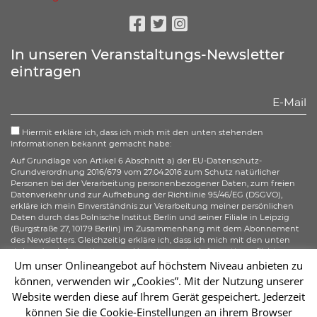
Facebook
Twitter
Instagram
In unseren Veranstaltungs-Newsletter
eintragen
Hiermit erkläre ich, dass ich mich mit den unten stehenden
Informationen bekannt gemacht habe:
Auf Grundlage von Artikel 6 Abschnitt a) der EU-Datenschutz-
Grundverordnung 2016/679 vom 27.04.2016 zum Schutz natürlicher
Personen bei der Verarbeitung personenbezogener Daten, zum freien
Datenverkehr und zur Aufhebung der Richtlinie 95/46/EG (DSGVO),
erkläre ich mein Einverständnis zur Verarbeitung meiner persönlichen
Daten durch das Polnische Institut Berlin und seiner Filiale in Leipzig
(Burgstraße 27, 10179 Berlin) im Zusammenhang mit dem Abonnement
des Newsletters. Gleichzeitig erkläre ich, dass ich mich mit den unten
stehenden Informationen zur Umsetzung der Informationspflicht
gemäß Artikel 13 der DSGVO bezüglich der Verarbeitung meiner
Um unser Onlineangebot auf höchstem Niveau anbieten zu
personenbezogenen Daten bekannt gemacht habe und ich mir meiner
können, verwenden wir „Cookies”. Mit der Nutzung unserer
gemäß der Artikel 15–20 der DSGVO zustehenden Rechte bewusst bin.
Website werden diese auf Ihrem Gerät gespeichert. Jederzeit
können Sie die Cookie-Einstellungen an ihrem Browser
Abonnieren