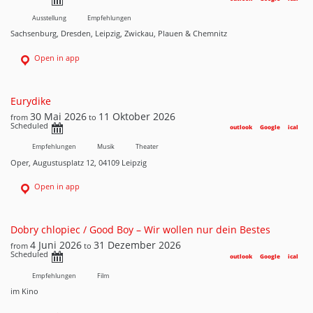
Ausstellung
Empfehlungen
Sachsenburg, Dresden, Leipzig, Zwickau, Plauen & Chemnitz
Open in app
Eurydike
30 Mai 2026
11 Oktober 2026
from
to
Scheduled
outlook
Google
ical
Empfehlungen
Musik
Theater
Oper, Augustusplatz 12, 04109 Leipzig
Open in app
Dobry chlopiec / Good Boy – Wir wollen nur dein Bestes
4 Juni 2026
31 Dezember 2026
from
to
Scheduled
outlook
Google
ical
Empfehlungen
Film
im Kino