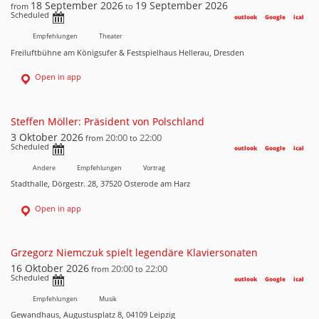
18 September 2026
19 September 2026
from
to
Scheduled
outlook
Google
ical
Empfehlungen
Theater
Freiluftbühne am Königsufer & Festspielhaus Hellerau, Dresden
Open in app
Steffen Möller: Präsident von Polschland
3 Oktober 2026
20:00
22:00
from
to
Scheduled
outlook
Google
ical
Andere
Empfehlungen
Vortrag
Stadthalle, Dörgestr. 28, 37520 Osterode am Harz
Open in app
Grzegorz Niemczuk spielt legendäre Klaviersonaten
16 Oktober 2026
20:00
22:00
from
to
Scheduled
outlook
Google
ical
Empfehlungen
Musik
Gewandhaus, Augustusplatz 8, 04109 Leipzig