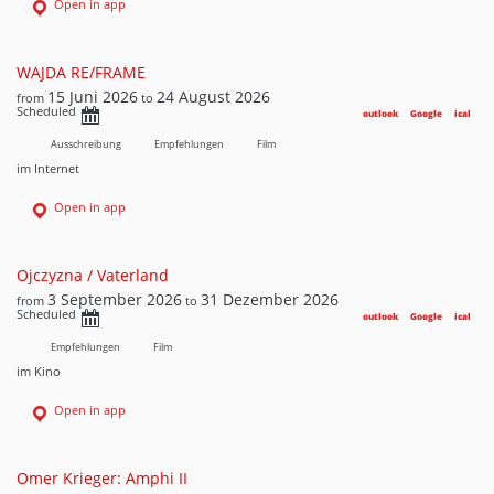
Open in app
WAJDA RE/FRAME
15 Juni 2026
24 August 2026
from
to
Scheduled
outlook
Google
ical
Ausschreibung
Empfehlungen
Film
im Internet
Open in app
Ojczyzna / Vaterland
3 September 2026
31 Dezember 2026
from
to
Scheduled
outlook
Google
ical
Empfehlungen
Film
im Kino
Open in app
Omer Krieger: Amphi II