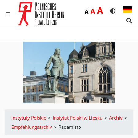
Duża
A
Średnia
A
Domyślna
A
Rozmiar czci
Wersja 
MENU
Sear
Instytuty Polskie
>
Instytut Polski w Lipsku
>
Archiv
>
Empfehlungsarchiv
>
Radamisto