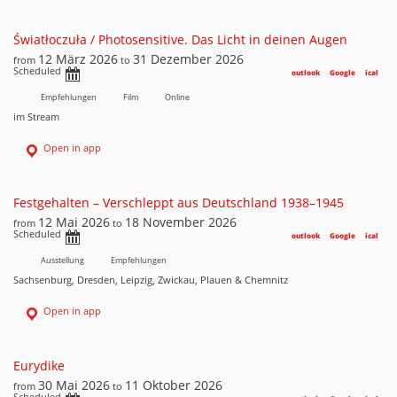
Światłoczuła / Photosensitive. Das Licht in deinen Augen
12 März 2026
31 Dezember 2026
from
to
Scheduled
outlook
Google
ical
Empfehlungen
Film
Online
im Stream
Open in app
Festgehalten – Verschleppt aus Deutschland 1938–1945
12 Mai 2026
18 November 2026
from
to
Scheduled
outlook
Google
ical
Ausstellung
Empfehlungen
Sachsenburg, Dresden, Leipzig, Zwickau, Plauen & Chemnitz
Open in app
Eurydike
30 Mai 2026
11 Oktober 2026
from
to
Scheduled