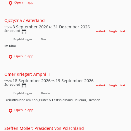
Open in app
Ojczyzna / Vaterland
3 September 2026
31 Dezember 2026
from
to
Scheduled
outlook
Google
ical
Empfehlungen
Film
im Kino
Open in app
Omer Krieger: Amphi II
18 September 2026
19 September 2026
from
to
Scheduled
outlook
Google
ical
Empfehlungen
Theater
Freiluftbühne am Königsufer & Festspielhaus Hellerau, Dresden
Open in app
Steffen Möller: Präsident von Polschland