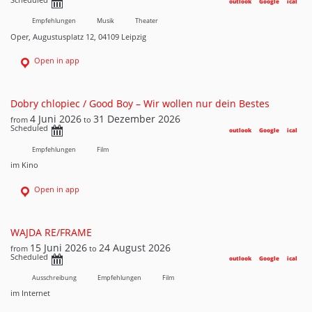
outlook
Google
ical
Empfehlungen
Musik
Theater
Oper, Augustusplatz 12, 04109 Leipzig
Open in app
Dobry chlopiec / Good Boy – Wir wollen nur dein Bestes
4 Juni 2026
31 Dezember 2026
from
to
Scheduled
outlook
Google
ical
Empfehlungen
Film
im Kino
Open in app
WAJDA RE/FRAME
15 Juni 2026
24 August 2026
from
to
Scheduled
outlook
Google
ical
Ausschreibung
Empfehlungen
Film
im Internet