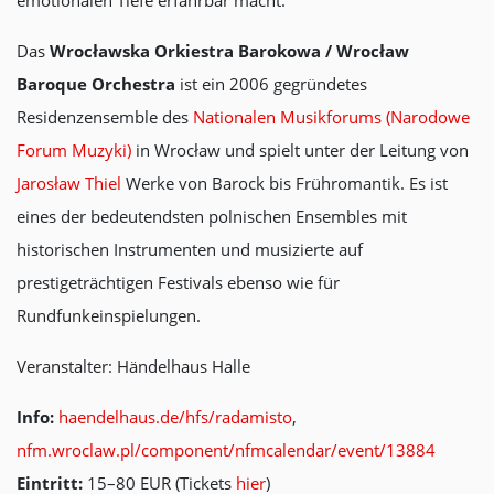
emotionalen Tiefe erfahrbar macht.
Das
Wrocławska Orkiestra Barokowa / Wrocław
Baroque Orchestra
ist ein 2006 gegründetes
Residenzensemble des
Nationalen Musikforums (Narodowe
Forum Muzyki)
in Wrocław und spielt unter der Leitung von
Jarosław Thiel
Werke von Barock bis Frühromantik. Es ist
eines der bedeutendsten polnischen Ensembles mit
historischen Instrumenten und musizierte auf
prestigeträchtigen Festivals ebenso wie für
Rundfunkeinspielungen.
Veranstalter: Händelhaus Halle
Info:
haendelhaus.de/hfs/radamisto
,
nfm.wroclaw.pl/component/nfmcalendar/event/13884
Eintritt:
15–80 EUR (Tickets
hier
)