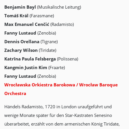
Benjamin Bayl
(Musikalische Leitung)
Tomáš Král
(Farasmane)
Max Emanuel Cenčić
(Radamisto)
Fanny Lustaud
(Zenobia)
Dennis Orellana
(Tigrane)
Zachary Wilson
(Tiridate)
Katrīna Paula Felsberga
(Polissena)
Kangmin Justin Kim
(Fraarte)
Fanny Lustaud
(Zenobia)
Wrocławska Orkiestra Barokowa / Wrocław Baroque
Orchestra
Händels Radamisto, 1720 in London uraufgeführt und
wenige Monate später für den Star-Kastraten Senesino
überarbeitet, erzählt von dem armenischen König Tiridate,