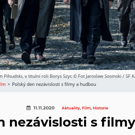
m Piłsudski, v titulní roli Borys Szyc © Fot Jaroslaw Sosinski / SF 
ilm
>
Polský den nezávislosti s filmy a hudbou
11.11.2020
Aktuality
,
Film
,
Historie
 nezávislosti s fil