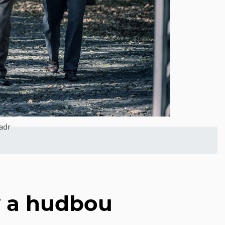
Kadr
my a hudbou