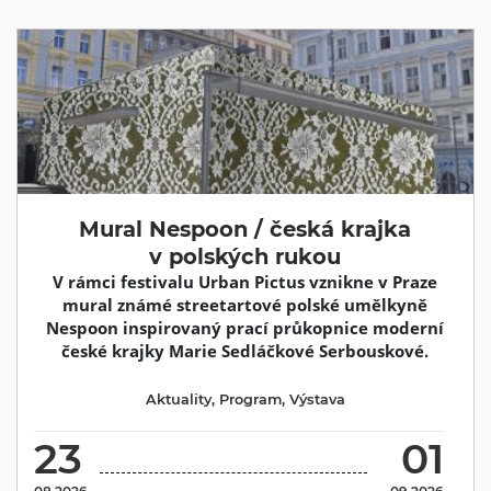
Mural Nespoon / česká krajka
v polských rukou
V rámci festivalu Urban Pictus vznikne v Praze
mural známé streetartové polské umělkyně
Nespoon inspirovaný prací průkopnice moderní
české krajky Marie Sedláčkové Serbouskové.
Aktuality
,
Program
,
Výstava
23
01