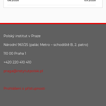
08.2026
09.2026
Polský institut v Praze
Národní 961/25 (palác Metro – schodiště B, 2. patro)
110 00 Praha 1
+420 220 410 410
praga@instytutpolski.pl
Prohlášení o přístupnosti