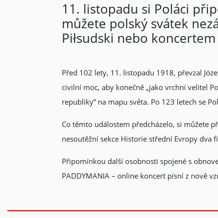
11. listopadu si Poláci p
můžete polský svátek nezávi
Piłsudski nebo koncertem
Před 102 lety, 11. listopadu 1918, převzal Józ
civilní moc, aby konečně „jako vrchní velitel
republiky” na mapu světa. Po 123 letech se Po
Co těmto událostem předcházelo, si můžete př
nesoutěžní sekce Historie střední Evropy dva f
Připomínkou další osobnosti spojené s obnove
PADDYMANIA – online koncert písní z nově vz