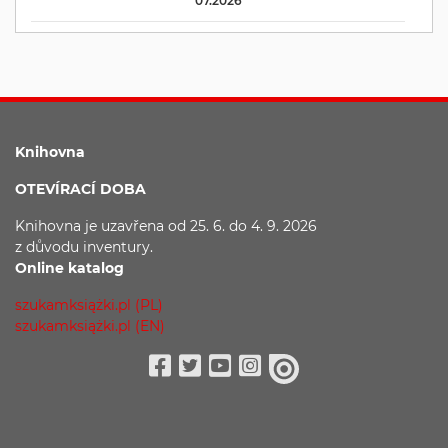
07.2026
Knihovna
OTEVÍRACÍ DOBA
Knihovna je uzavřena
od 25. 6. do 4. 9. 2026
z důvodu
inventury.
Online katalog
szukamksiążki.pl (PL)
szukamksiążki.pl (EN)
Facebook
Twitter
Youtube
Instagram
issuu