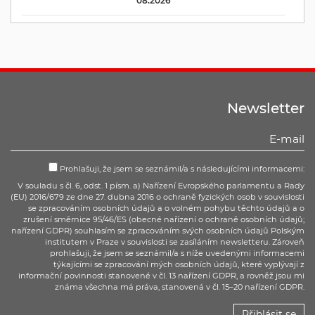
08.2026
Newsletter
Prohlašuji, že jsem se seznámil/a s následujícími informacemi:
V souladu s čl. 6, odst. 1 písm. a) Nařízení Evropského parlamentu a Rady
(EU) 2016/679 ze dne 27. dubna 2016 o ochraně fyzických osob v souvislosti
se zpracováním osobních údajů a o volném pohybu těchto údajů a o
zrušení směrnice 95/46/ES (obecné nařízení o ochraně osobních údajů;
nařízení GDPR) souhlasím se zpracováním svých osobních údajů Polským
institutem v Praze v souvislosti se zasíláním newsletteru. Zároveň
prohlašuji, že jsem se seznámil/a s níže uvedenými informacemi
týkajícími se zpracování mých osobních údajů, které vyplývají z
informační povinnosti stanovené v čl. 13 nařízení GDPR, a rovněž jsou mi
známa všechna má práva, stanovená v čl. 15–20 nařízení GDPR.
Přihlásit se