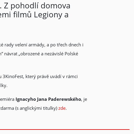
a. Z pohodlí domova
cemi filmů Legiony a
ké rady velení armády, a po třech dnech i
m” návrat „obrozené a nezávislé Polské
 3KinoFest, který právě uvádí v rámci
lky.
premiéra
Ignacyho Jana Paderewského
, je
darma (s anglickými titulky)
zde
.