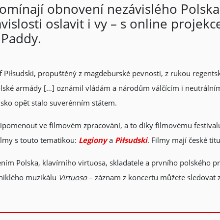
řipomínají obnovení nezávislého Polsk
slosti oslavit i vy – s online projek
 Paddy.
ef Piłsudski, propuštěný z magdeburské pevnosti, z rukou regents
 Polské armády […] oznámil vládám a národům válčícím i neutrální
lsko opět stalo suverénním státem.
ipomenout ve filmovém zpracování, a to díky filmovému festivalu
ilmy s touto tematikou:
Legiony
a
Piłsudski
. Filmy mají české titu
ním Polska, klavírního virtuosa, skladatele a prvního polského 
niklého muzikálu
Virtuoso
– záznam z koncertu můžete sledovat z