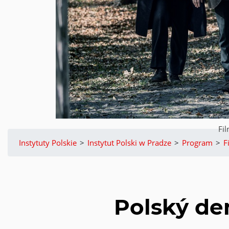
Fil
Instytuty Polskie
>
Instytut Polski w Pradze
>
Program
>
F
Polský den