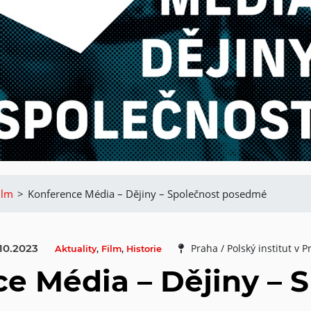
ilm
>
Konference Média – Dějiny – Společnost posedmé
.10.2023
Praha / Polský institut v 
Aktuality
,
Film
,
Historie
e Média – Dějiny – 