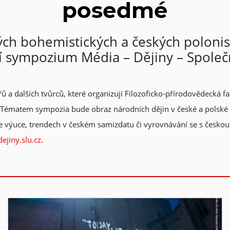
posedmé
ých bohemistických a českých polonis
í sympozium Média – Dějiny – Společ
ů a dalších tvůrců, které organizují Filozoficko-přírodovědecká fak
na. Tématem sympozia bude obraz národních dějin v české a polské
 ve výuce, trendech v českém samizdatu či vyrovnávání se s českou
ejiny.slu.cz
.