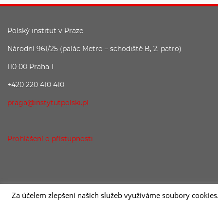
Polský institut v Praze
Národní 961/25 (palác Metro – schodiště B, 2. patro)
110 00 Praha 1
+420 220 410 410
praga@instytutpolski.pl
Prohlášení o přístupnosti
Za účelem zlepšení našich služeb využíváme soubory cookies
2026 © Instytut Polski w Pradze | Wykonanie:
sm32 STUDIO