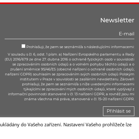
Newsletter
Prohlašuji, že jsem se seznámil/a s následujícími informacemi:
V souladu s čl. 6, odst. 1 písm. a) Nařízení Evropského parlamentu a Rady
(EU) 2016/679 ze dne 27. dubna 2016 o ochraně fyzických osob v souvislosti
se zpracováním osobních údajů a o volném pohybu těchto údajů a o
zrušení směrnice 95/46/ES (obecné nařízení o ochraně osobních údajů;
nařízení GDPR) souhlasím se zpracováním svých osobních údajů Polským
institutem v Praze v souvislosti se zasíláním newsletteru. Zároveň
prohlašuji, že jsem se seznámil/a s níže uvedenými informacemi
týkajícími se zpracování mých osobních údajů, které vyplývají z
informační povinnosti stanovené v čl. 13 nařízení GDPR, a rovněž jsou mi
známa všechna má práva, stanovená v čl. 15–20 nařízení GDPR.
Přihlásit se
kládány do Vašeho zařízení. Nastavení Vašeho prohlížeče lze
Sc