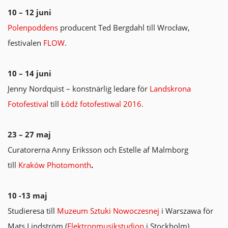
10 – 12 juni
Polenpoddens
producent Ted Bergdahl till Wrocław,
festivalen
FLOW
.
10 – 14 juni
Jenny Nordquist – konstnärlig ledare för
Landskrona
Fotofestival
till
Łódź fotofestiwal 2016.
23 – 27 maj
Curatorerna Anny Eriksson och Estelle af Malmborg
till
Kraków Photomonth
.
10 -13 maj
Studieresa till
Muzeum Sztuki Nowoczesnej
i Warszawa för
Mats Lindström (
Elektronmusikstudion
i Stockholm).