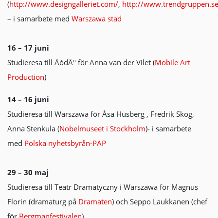
(
http://www.designgalleriet.com/
,
http://www.trendgruppen.s
– i samarbete med
Warszawa stad
16 – 17 juni
Studieresa till ÅódÅº för Anna van der Vilet (
Mobile Art
Production
)
14 – 16 juni
Studieresa till Warszawa för Åsa Husberg , Fredrik Skog,
Anna Stenkula (
Nobelmuseet i Stockholm
)- i samarbete
med
Polska nyhetsbyrån-PAP
29 – 30 maj
Studieresa till Teatr Dramatyczny i Warszawa för Magnus
Florin (dramaturg på
Dramaten
) och Seppo Laukkanen (chef
för
Bergmanfestivalen
)