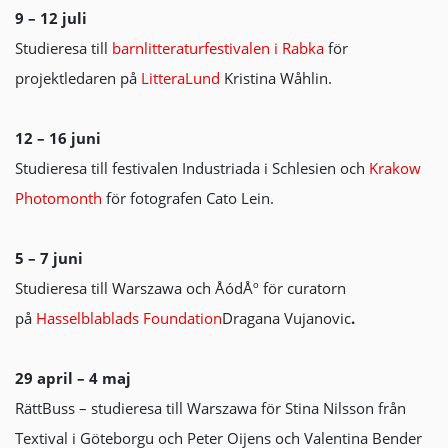
9 – 12 juli
Studieresa till
barnlitteraturfestivalen i Rabka
för
projektledaren på
LitteraLund
Kristina Wåhlin.
12 – 16 juni
Studieresa till festivalen Industriada i Schlesien och
Krakow
Photomonth
för fotografen Cato Lein.
5 – 7 juni
Studieresa till Warszawa och ÅódÅº för curatorn
på
Hasselblablads Foundation
Dragana Vujanovic
.
29 april – 4 maj
RättBuss – studieresa till Warszawa för Stina Nilsson från
Textival i Göteborgu och Peter Oijens och Valentina Bender