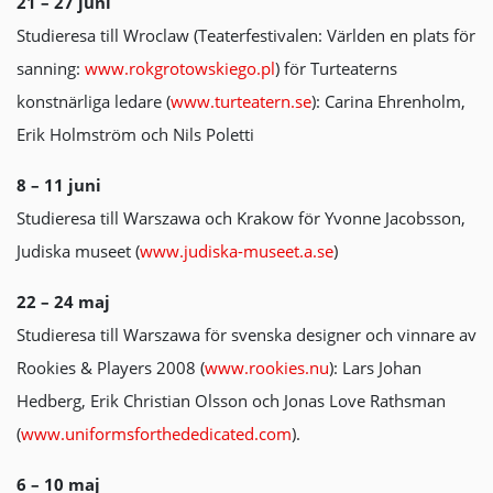
21 – 27 juni
Studieresa till Wroclaw (Teaterfestivalen: Världen en plats för
sanning:
www.rokgrotowskiego.pl
) för Turteaterns
konstnärliga ledare (
www.turteatern.se
): Carina Ehrenholm,
Erik Holmström och Nils Poletti
8 – 11 juni
Studieresa till Warszawa och Krakow för Yvonne Jacobsson,
Judiska museet (
www.judiska-museet.a.se
)
22 – 24 maj
Studieresa till Warszawa för svenska designer och vinnare av
Rookies & Players 2008 (
www.rookies.nu
): Lars Johan
Hedberg, Erik Christian Olsson och Jonas Love Rathsman
(
www.uniformsforthededicated.com
).
6 – 10 maj