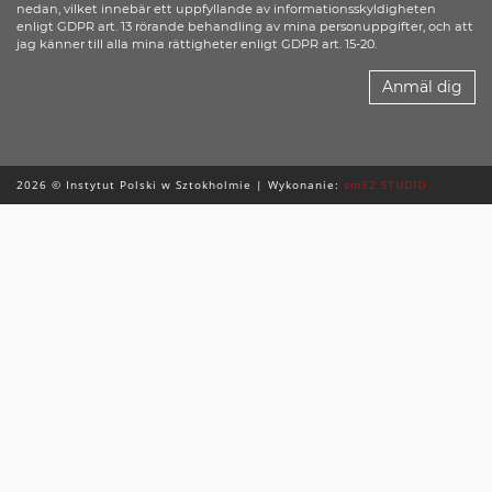
nedan, vilket innebär ett uppfyllande av informationsskyldigheten
enligt GDPR art. 13 rörande behandling av mina personuppgifter, och att
jag känner till alla mina rättigheter enligt GDPR art. 15-20.
Anmäl dig
2026 © Instytut Polski w Sztokholmie | Wykonanie:
sm32 STUDIO