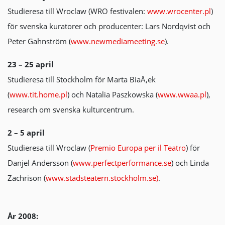
Studieresa till Wroclaw (WRO festivalen:
www.wrocenter.pl
)
för svenska kuratorer och producenter: Lars Nordqvist och
Peter Gahnström (
www.newmediameeting.se
).
23 – 25 april
Studieresa till Stockholm för Marta BiaÅ‚ek
(
www.tit.home.p
l
) och Natalia Paszkowska (
www.wwaa.pl
),
research om svenska kulturcentrum.
2 – 5 april
Studieresa till Wroclaw (
Premio Europa per il Teatro
) för
Danjel Andersson (
www.perfectperformance.se
) och Linda
Zachrison (
www.stadsteatern.stockholm.se)
.
År 2008: