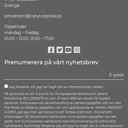
Sverige
sztokholm@instytutpolski.pl
Öppettider:
måndag – fredag
10.00 – 12.00, 13.00 – 17.00
Facebook
Twitter
Youtube
Instagram
Prenumerera på vårt nyhetsbrev
Jag försäkrar att jag har tagit del av informationen nedan:
På grundval av art. 6 punkt 1a i Europaparlamentets och rådets
förordning (EU) 2016/679 av den 27 april 2016 om skydd för fysiska
personer med avseende på behandling av personuppgifter och om det
fria flödet av sådana uppgifter och om upphävande av direktiv 95/46/EG
(GDPR), ger jag mitt samtycke till att Polska institutet i Stockholm
(Karlavägen 35, Stockholm) behandlar mina personuppgifter när det
gäller min e-mailadress i samband med abonnemang på institutets
nyhetsbrev. Samtidigt försäkrar jag att jag har tagit del av informationen