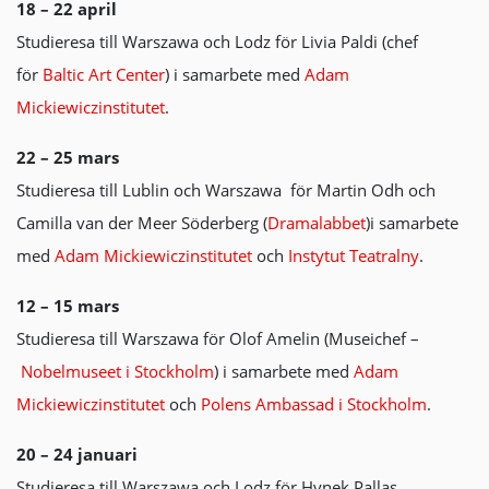
18 – 22 april
Studieresa till Warszawa och Lodz för Livia Paldi (chef
för
Baltic Art Center
) i samarbete med
Adam
Mickiewiczinstitutet
.
22 – 25 mars
Studieresa till Lublin och Warszawa för Martin Odh och
Camilla van der Meer Söderberg (
Dramalabbet
)i samarbete
med
Adam Mickiewiczinstitutet
och
Instytut Teatralny
.
12 – 15 mars
Studieresa till Warszawa för Olof Amelin (Museichef –
Nobelmuseet i Stockholm
) i samarbete med
Adam
Mickiewiczinstitutet
och
Polens Ambassad i Stockholm
.
20 – 24 januari
Studieresa till Warszawa och Lodz för Hynek Pallas