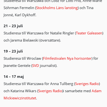
Studieresa till Warszawa och Lodz för Lotti Frid, Anne-Marie
Söhrman Fermelin (
Stockholms Läns lansting
) och Tina
Jonné, Karl Dykhoff.
21 – 23 juli
Studieresa till Warszawa för Natalie Ringler (
Teater Galeasen
)
och Jarema Bielawski (översättare).
19 – 23 juli
Studieresa till Wroclaw (
Filmfestivalen Nya horisonter
) för
Jeanette Gentele (
SVD
journalist).
14 – 17 maj
Studieresa till Warszawa för Anna Tullberg (
Sveriges Radio
)
och Katarina Wikars (
Sveriges Radio
)i samarbete med
Adam
Mickiewiczinstitutet
.