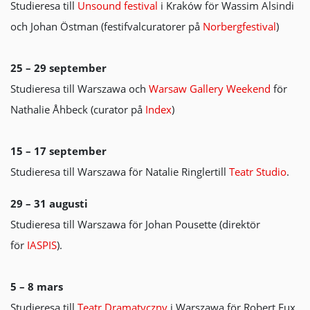
Studieresa till
Unsound festival
i Kraków för Wassim Alsindi
och Johan Östman (festifvalcuratorer på
Norbergfestival
)
25 – 29 september
Studieresa till Warszawa och
Warsaw Gallery Weekend
för
Nathalie Åhbeck (curator på
Index
)
15 – 17 september
Studieresa till Warszawa för Natalie Ringlertill
Teatr Studio
.
29 – 31 augusti
Studieresa till Warszawa för Johan Pousette (direktör
för
IASPIS
).
5 – 8 mars
Studieresa till
Teatr Dramatyczny
i Warszawa för Robert Fux