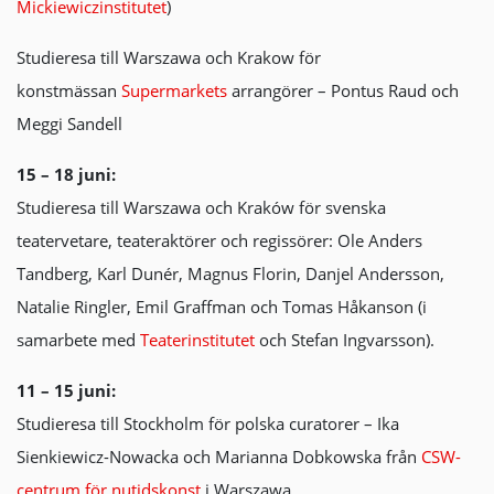
Mickiewiczinstitutet
)
Studieresa till Warszawa och Krakow för
konstmässan
Supermarkets
arrangörer – Pontus Raud och
Meggi Sandell
15 – 18 juni:
Studieresa till Warszawa och Kraków för svenska
teatervetare, teateraktörer och regissörer: Ole Anders
Tandberg, Karl Dunér, Magnus Florin, Danjel Andersson,
Natalie Ringler, Emil Graffman och Tomas Håkanson (i
samarbete med
Teaterinstitutet
och Stefan Ingvarsson).
11 – 15 juni:
Studieresa till Stockholm för polska curatorer – Ika
Sienkiewicz-Nowacka och Marianna Dobkowska från
CSW-
centrum för nutidskonst
i Warszawa