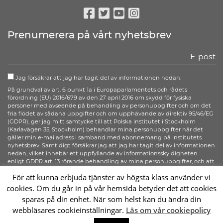
Facebook
Twitter
Youtube
Instagram
Prenumerera på vårt nyhetsbrev
Jag försäkrar att jag har tagit del av informationen nedan:
På grundval av art. 6 punkt 1a i Europaparlamentets och rådets
förordning (EU) 2016/679 av den 27 april 2016 om skydd för fysiska
personer med avseende på behandling av personuppgifter och om det
fria flödet av sådana uppgifter och om upphävande av direktiv 95/46/EG
(GDPR), ger jag mitt samtycke till att Polska institutet i Stockholm
(Karlavägen 35, Stockholm) behandlar mina personuppgifter när det
gäller min e-mailadress i samband med abonnemang på institutets
nyhetsbrev. Samtidigt försäkrar jag att jag har tagit del av informationen
nedan, vilket innebär ett uppfyllande av informationsskyldigheten
enligt GDPR art. 13 rörande behandling av mina personuppgifter, och att
jag känner till alla mina rättigheter enligt GDPR art. 15-20.
För att kunna erbjuda tjänster av högsta klass använder vi
cookies. Om du går in på vår hemsida betyder det att cookies
Anmäl dig
sparas på din enhet. När som helst kan du ändra din
webbläsares cookieinställningar.
Läs om vår cookiepolicy
Sc