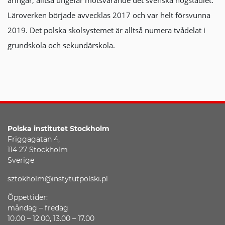
åringar, alltså ungefär motsvarande det svenska högstadiet.
Läroverken började avvecklas 2017 och var helt försvunna
2019. Det polska skolsystemet är alltså numera tvådelat i
grundskola och sekundärskola.
Polska institutet
Stockholm
Friggagatan 4,
114 27 Stockholm
Sverige
sztokholm@instytutpolski.pl
Öppettider:
måndag – fredag
10.00 – 12.00, 13.00 – 17.00