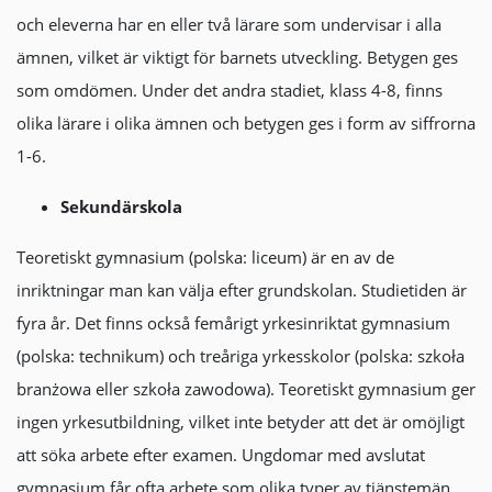
och eleverna har en eller två lärare som undervisar i alla
ämnen, vilket är viktigt för barnets utveckling. Betygen ges
som omdömen. Under det andra stadiet, klass 4-8, finns
olika lärare i olika ämnen och betygen ges i form av siffrorna
1-6.
Sekundärskola
Teoretiskt gymnasium (polska: liceum) är en av de
inriktningar man kan välja efter grundskolan. Studietiden är
fyra år. Det finns också femårigt yrkesinriktat gymnasium
(polska: technikum) och treåriga yrkesskolor (polska: szkoła
branżowa eller szkoła zawodowa). Teoretiskt gymnasium ger
ingen yrkesutbildning, vilket inte betyder att det är omöjligt
att söka arbete efter examen. Ungdomar med avslutat
gymnasium får ofta arbete som olika typer av tjänstemän.