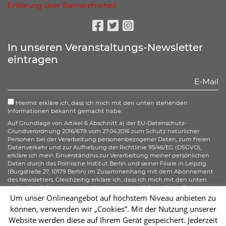
Erklärung über Barrierefreiheit
Facebook
Twitter
Instagram
In unseren Veranstaltungs-Newsletter
eintragen
Hiermit erkläre ich, dass ich mich mit den unten stehenden
Informationen bekannt gemacht habe:
Auf Grundlage von Artikel 6 Abschnitt a) der EU-Datenschutz-
Grundverordnung 2016/679 vom 27.04.2016 zum Schutz natürlicher
Personen bei der Verarbeitung personenbezogener Daten, zum freien
Datenverkehr und zur Aufhebung der Richtlinie 95/46/EG (DSGVO),
erkläre ich mein Einverständnis zur Verarbeitung meiner persönlichen
Daten durch das Polnische Institut Berlin und seiner Filiale in Leipzig
(Burgstraße 27, 10179 Berlin) im Zusammenhang mit dem Abonnement
des Newsletters. Gleichzeitig erkläre ich, dass ich mich mit den unten
stehenden Informationen zur Umsetzung der Informationspflicht
gemäß Artikel 13 der DSGVO bezüglich der Verarbeitung meiner
Um unser Onlineangebot auf höchstem Niveau anbieten zu
personenbezogenen Daten bekannt gemacht habe und ich mir meiner
können, verwenden wir „Cookies”. Mit der Nutzung unserer
gemäß der Artikel 15–20 der DSGVO zustehenden Rechte bewusst bin.
Website werden diese auf Ihrem Gerät gespeichert. Jederzeit