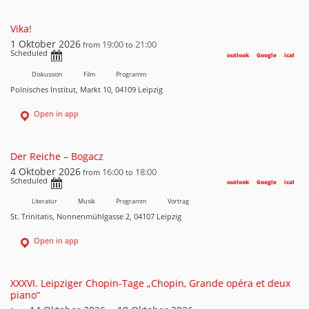
Vika!
1 Oktober 2026
19:00
21:00
from
to
Scheduled
outlook
Google
ical
Diskussion
Film
Programm
Polnisches Institut, Markt 10, 04109 Leipzig
Open in app
Der Reiche – Bogacz
4 Oktober 2026
16:00
18:00
from
to
Scheduled
outlook
Google
ical
Literatur
Musik
Programm
Vortrag
St. Trinitatis, Nonnenmühlgasse 2, 04107 Leipzig
Open in app
XXXVI. Leipziger Chopin-Tage „Chopin, Grande opéra et deux
piano“