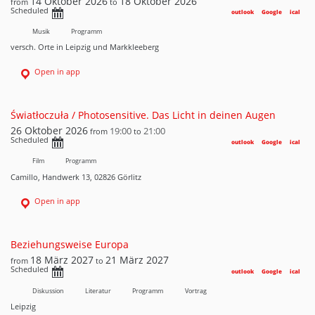
14 Oktober 2026
18 Oktober 2026
from
to
Scheduled
outlook
Google
ical
Musik
Programm
versch. Orte in Leipzig und Markkleeberg
Open in app
Światłoczuła / Photosensitive. Das Licht in deinen Augen
26 Oktober 2026
19:00
21:00
from
to
Scheduled
outlook
Google
ical
Film
Programm
Camillo, Handwerk 13, 02826 Görlitz
Open in app
Beziehungsweise Europa
18 März 2027
21 März 2027
from
to
Scheduled
outlook
Google
ical
Diskussion
Literatur
Programm
Vortrag
Leipzig