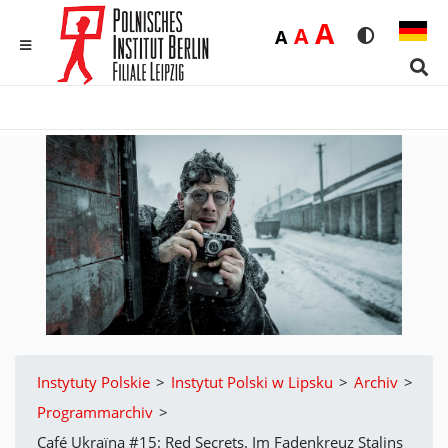
Duża
A
Średnia
A
Domyślna
A
Rozmiar czci
Wersja 
MENU
Sear
Instytuty Polskie
>
Instytut Polski w Lipsku
>
Archiv
>
Programmarchiv
>
Café Ukraїna #15: Red Secrets. Im Fadenkreuz Stalins