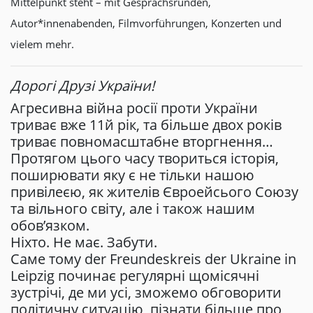
Mittelpunkt steht – mit Gesprächsrunden,
Autor*innenabenden, Filmvorführungen, Konzerten und
vielem mehr.
Дорогі Друзі України!
Агресивна війна росії проти України
триває вже 11й рік, та більше двох років
триває повномасштабне вторгнення…
Протягом цього часу твориться історія,
поширювати яку є не тільки нашою
привілеєю, як жителів Євроейсього Союзу
та вільного світу, але і також нашим
обов’язком.
Ніхто. Не має. Забути.
Саме тому der Freundeskreis der Ukraine in
Leipzig починає регулярні щомісячні
зуcтрічі, де ми усі, зможемо обговорити
політичну ситуацію, пізнати більше про