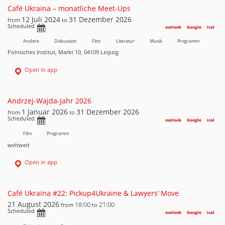
Café Ukraїna – monatliche Meet-Ups
12 Juli 2024
31 Dezember 2026
from
to
Scheduled
outlook
Google
ical
Andere
Diskussion
Film
Literatur
Musik
Programm
Polnisches Institut, Markt 10, 04109 Leipzig
Open in app
Andrzej-Wajda-Jahr 2026
1 Januar 2026
31 Dezember 2026
from
to
Scheduled
outlook
Google
ical
Film
Programm
weltweit
Open in app
Café Ukraїna #22: Pickup4Ukraine & Lawyers‘ Move
21 August 2026
18:00
21:00
from
to
Scheduled
outlook
Google
ical