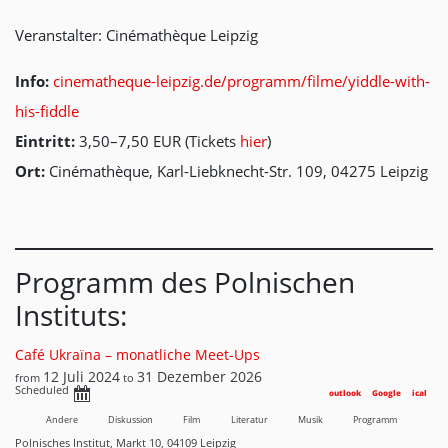
Veranstalter: Cinémathèque Leipzig
Info:
cinematheque-leipzig.de/programm/filme/yiddle-with-
his-fiddle
Eintritt:
3,50–7,50 EUR (Tickets
hier
)
Ort:
Cinémathèque, Karl-Liebknecht-Str. 109, 04275 Leipzig
Programm des Polnischen
Instituts:
Café Ukraїna – monatliche Meet-Ups
12 Juli 2024
31 Dezember 2026
from
to
Scheduled
outlook
Google
ical
Andere
Diskussion
Film
Literatur
Musik
Programm
Polnisches Institut, Markt 10, 04109 Leipzig