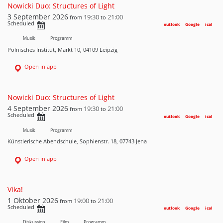
Nowicki Duo: Structures of Light
3 September 2026
19:30
21:00
from
to
Scheduled
outlook
Google
ical
Musik
Programm
Polnisches Institut, Markt 10, 04109 Leipzig
Open in app
Nowicki Duo: Structures of Light
4 September 2026
19:30
21:00
from
to
Scheduled
outlook
Google
ical
Musik
Programm
Künstlerische Abendschule, Sophienstr. 18, 07743 Jena
Open in app
Vika!
1 Oktober 2026
19:00
21:00
from
to
Scheduled
outlook
Google
ical
Diskussion
Film
Programm