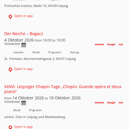
Polnisches Institut, Markt 10, 04109 Leipzig
Open in app
Der Reiche – Bogacz
4 Oktober 2026
16:00
18:00
from
to
Scheduled
outlook
Google
ical
Literatur
Musik
Programm
Vortrag
St. Trinitatis, Nonnenmühlgasse 2, 04107 Leipzig
Open in app
XXXVI. Leipziger Chopin-Tage „Chopin, Grande opéra et deux
piano“
14 Oktober 2026
18 Oktober 2026
from
to
Scheduled
outlook
Google
ical
Musik
Programm
versch. Orte in Leipzig und Markkleeberg
Open in app