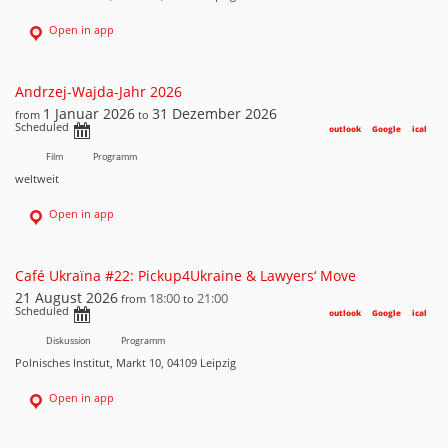
Open in app
Andrzej-Wajda-Jahr 2026
1 Januar 2026
31 Dezember 2026
from
to
Scheduled
outlook
Google
ical
Film
Programm
weltweit
Open in app
Café Ukraїna #22: Pickup4Ukraine & Lawyers‘ Move
21 August 2026
18:00
21:00
from
to
Scheduled
outlook
Google
ical
Diskussion
Programm
Polnisches Institut, Markt 10, 04109 Leipzig
Open in app