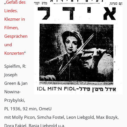
„
Gefäß des
Liedes.
Klezmer in
Filmen,
Gesprächen
und
Konzerten
“
Spielfim, R:
Joseph
Green & Jan
Nowina-
Przybylski,
PL 1936, 92 min, OmeU
mit Molly Picon, Simcha Fostel, Leon Liebgold, Max Bozyk,
Dora Fakiel, Basia Liebgold u.a.