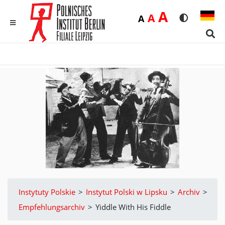
Duża
A
Średnia
A
Domyślna
A
Rozmiar czci
Wersja 
MENU
Sear
Instytuty Polskie
>
Instytut Polski w Lipsku
>
Archiv
>
Empfehlungsarchiv
>
Yiddle With His Fiddle