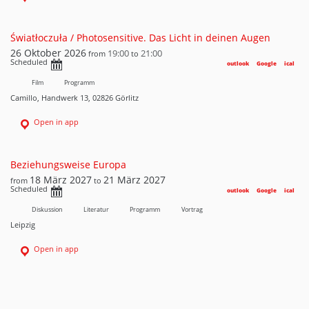
Światłoczuła / Photosensitive. Das Licht in deinen Augen
26 Oktober 2026
19:00
21:00
from
to
Scheduled
outlook
Google
ical
Film
Programm
Camillo, Handwerk 13, 02826 Görlitz
Open in app
Beziehungsweise Europa
18 März 2027
21 März 2027
from
to
Scheduled
outlook
Google
ical
Diskussion
Literatur
Programm
Vortrag
Leipzig
Open in app