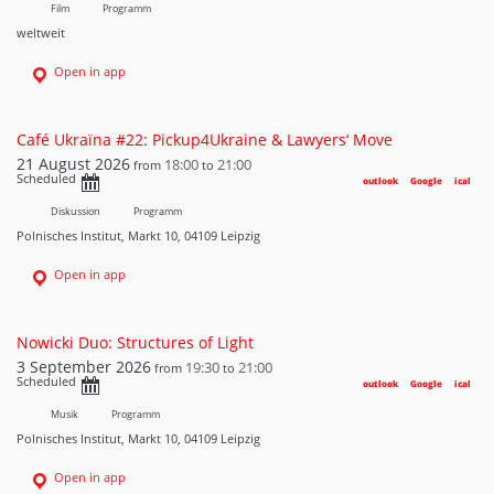
Film
Programm
weltweit
Open in app
Café Ukraїna #22: Pickup4Ukraine & Lawyers‘ Move
21 August 2026
18:00
21:00
from
to
Scheduled
outlook
Google
ical
Diskussion
Programm
Polnisches Institut, Markt 10, 04109 Leipzig
Open in app
Nowicki Duo: Structures of Light
3 September 2026
19:30
21:00
from
to
Scheduled
outlook
Google
ical
Musik
Programm
Polnisches Institut, Markt 10, 04109 Leipzig
Open in app