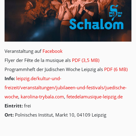
Veranstaltung auf
Facebook
Flyer der Fête de la musique als
PDF (3,5 MB)
Programmheft der Jüdischen Woche Leipzig als
PDF (6 MB)
Info:
leipzig.de/kultur-und-
freizeit/veranstaltungen/jubilaeen-und-festivals/juedische-
woche
,
karolina-trybala.com
,
fetedelamusique-leipzig.de
Eintritt:
frei
Ort:
Polnisches Institut, Markt 10, 04109 Leipzig