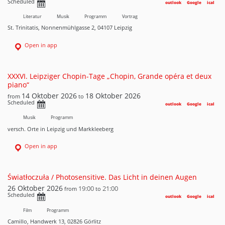
Scheduled
outlook
Google
ical
Literatur
Musik
Programm
Vortrag
St. Trinitatis, Nonnenmühlgasse 2, 04107 Leipzig
Open in app
XXXVI. Leipziger Chopin-Tage „Chopin, Grande opéra et deux
piano“
14 Oktober 2026
18 Oktober 2026
from
to
Scheduled
outlook
Google
ical
Musik
Programm
versch. Orte in Leipzig und Markkleeberg
Open in app
Światłoczuła / Photosensitive. Das Licht in deinen Augen
26 Oktober 2026
19:00
21:00
from
to
Scheduled
outlook
Google
ical
Film
Programm
Camillo, Handwerk 13, 02826 Görlitz