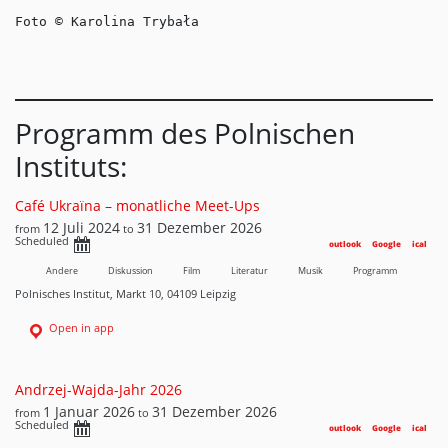
Foto © Karolina Trybała
Programm des Polnischen
Instituts:
Café Ukraїna – monatliche Meet-Ups
12 Juli 2024
31 Dezember 2026
from
to
Scheduled
outlook
Google
ical
Andere
Diskussion
Film
Literatur
Musik
Programm
Polnisches Institut, Markt 10, 04109 Leipzig
Open in app
Andrzej-Wajda-Jahr 2026
1 Januar 2026
31 Dezember 2026
from
to
Scheduled
outlook
Google
ical