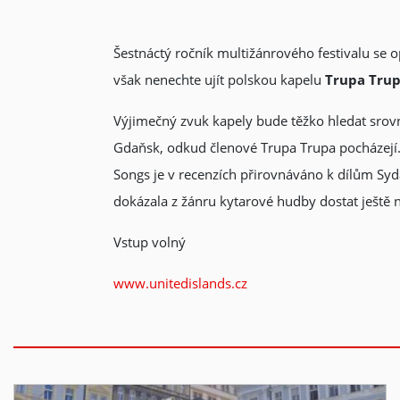
Šestnáctý ročník multižánrového festivalu se op
však nenechte ujít polskou kapelu
Trupa Tru
Výjimečný zvuk kapely bude těžko hledat srovn
Gdaňsk, odkud členové Trupa Trupa pocházejí. 
Songs je v recenzích přirovnáváno k dílům Sy
dokázala z žánru kytarové hudby dostat ještě n
Vstup volný
www.unitedislands.cz