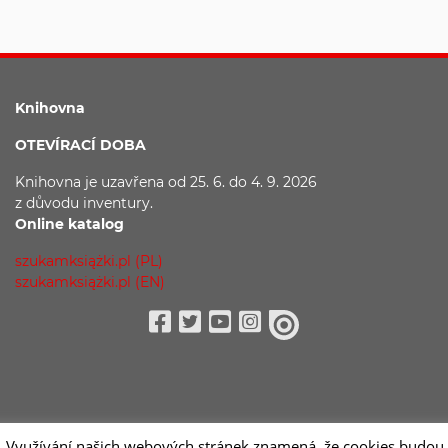
Knihovna
OTEVÍRACÍ DOBA
Knihovna je uzavřena
od 25. 6. do 4. 9. 2026
z důvodu
inventury.
Online katalog
szukamksiążki.pl (PL)
szukamksiążki.pl (EN)
Facebook
Twitter
Youtube
Instagram
issuu
. Využívání našich webových stránek znamená, že cookies budou u