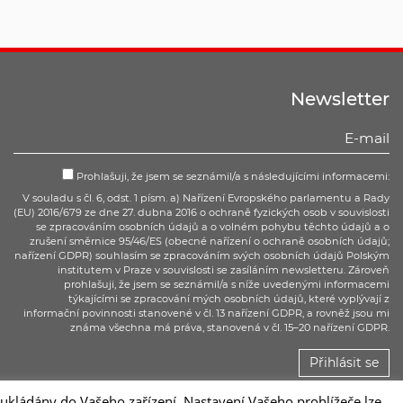
Newsletter
Prohlašuji, že jsem se seznámil/a s následujícími informacemi:
V souladu s čl. 6, odst. 1 písm. a) Nařízení Evropského parlamentu a Rady
(EU) 2016/679 ze dne 27. dubna 2016 o ochraně fyzických osob v souvislosti
se zpracováním osobních údajů a o volném pohybu těchto údajů a o
zrušení směrnice 95/46/ES (obecné nařízení o ochraně osobních údajů;
nařízení GDPR) souhlasím se zpracováním svých osobních údajů Polským
institutem v Praze v souvislosti se zasíláním newsletteru. Zároveň
prohlašuji, že jsem se seznámil/a s níže uvedenými informacemi
týkajícími se zpracování mých osobních údajů, které vyplývají z
informační povinnosti stanovené v čl. 13 nařízení GDPR, a rovněž jsou mi
známa všechna má práva, stanovená v čl. 15–20 nařízení GDPR.
Přihlásit se
kládány do Vašeho zařízení. Nastavení Vašeho prohlížeče lze