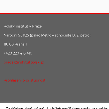
Polský institut v Praze
Národní 961/25 (palác Metro – schodiště B, 2. patro)
110 00 Praha 1
+420 220 410 410
praga@instytutpolski.pl
Prohlášení o přístupnosti
Za účelem zlepšení našich služeb využíváme soubory cookies