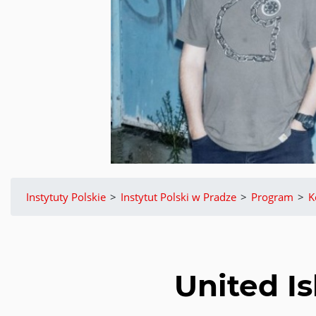
Instytuty Polskie
>
Instytut Polski w Pradze
>
Program
>
K
United I