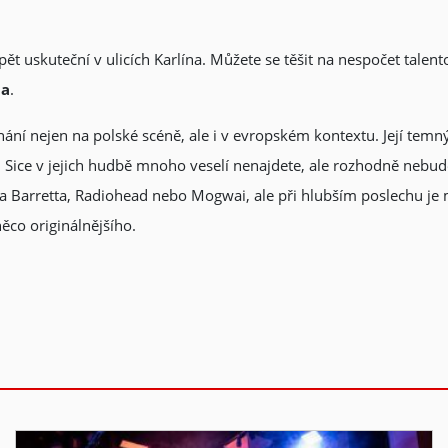
ět uskuteční v ulicích Karlína. Můžete se těšit na nespočet talen
pa
.
ání nejen na polské scéně, ale i v evropském kontextu. Její temn
Sice v jejich hudbě mnoho veselí nenajdete, ale rozhodně nebude
da Barretta, Radiohead nebo Mogwai, ale při hlubším poslechu je
ěco originálnějšího.