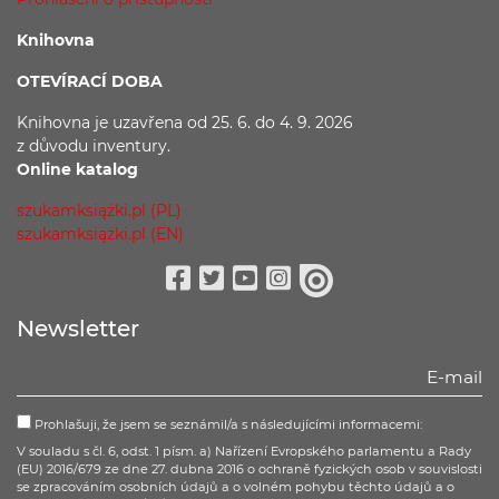
Knihovna
OTEVÍRACÍ DOBA
Knihovna je uzavřena
od 25. 6. do 4. 9. 2026
z důvodu
inventury.
Online katalog
szukamksiążki.pl (PL)
szukamksiążki.pl (EN)
Facebook
Twitter
Youtube
Instagram
issuu
Newsletter
Prohlašuji, že jsem se seznámil/a s následujícími informacemi:
V souladu s čl. 6, odst. 1 písm. a) Nařízení Evropského parlamentu a Rady
(EU) 2016/679 ze dne 27. dubna 2016 o ochraně fyzických osob v souvislosti
se zpracováním osobních údajů a o volném pohybu těchto údajů a o