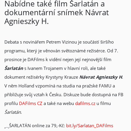
Nabídne také film Šarlatán a
dokumentární snímek Návrat
Agnieszky H.
Debata s novinářem Petrem Vizinou je součástí širšího
programu, který je věnován světoznámé režisérce. Od 7.
prosince je DAFilms k vidění nejen její nejnovější film
Šarlatán
s Ivanem Trojanem v hlavní roli, ale také
dokument režisérky Krystyny Krauze
Návrat Agnieszky H
.
V něm Holland vzpomíná na studia na pražské FAMU a
přibližuje svůj vztah k Česku. Diskuze bude dostupná na FB
profilu
DAFilms CZ
a také na webu
dafilms.cz
u filmu
Šarlatán
.
ŠARLATÁN online za 79,-Kč:
bit.ly/Sarlatan_DAFilms