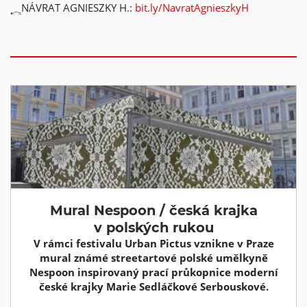
NÁVRAT AGNIESZKY H.:
bit.ly/NavratAgnieszkyH
Mural Nespoon / česká krajka
v polských rukou
V rámci festivalu Urban Pictus vznikne v Praze
mural známé streetartové polské umělkyně
Nespoon inspirovaný prací průkopnice moderní
české krajky Marie Sedláčkové Serbouskové.