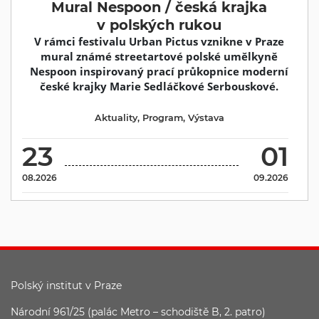
Mural Nespoon / česká krajka
v polských rukou
V rámci festivalu Urban Pictus vznikne v Praze
mural známé streetartové polské umělkyně
Nespoon inspirovaný prací průkopnice moderní
české krajky Marie Sedláčkové Serbouskové.
Aktuality
,
Program
,
Výstava
23
01
08.2026
09.2026
Polský institut v Praze
Národní 961/25 (palác Metro – schodiště B, 2. patro)