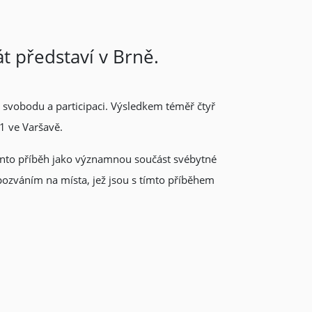
át představí v Brně.
 svobodu a participaci. Výsledkem téměř čtyř
1 ve Varšavě.
 tento příběh jako významnou součást svébytné
i pozváním na místa, jež jsou s tímto příběhem