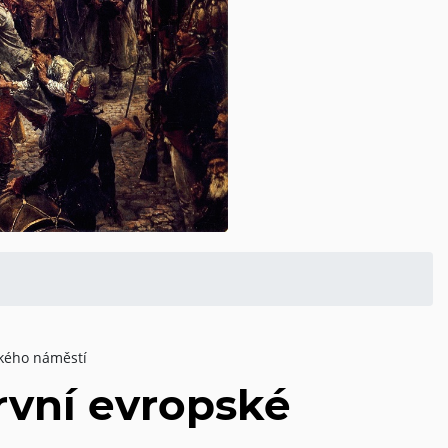
ského náměstí
rvní evropské