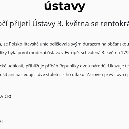
ústavy
čí přijetí Ústavy 3. května se tentokr
s, se Polsko-litevská unie odlišovala svým důrazem na občanskou
bliky byla první moderní ústava v Evropě, schválená 3. května 179
orické události, přibližuje příběh Republiky dvou národů. Ukazuje
šit ani následující dvě století cizího útlaku. Zároveň je výstava 
AV ČR)
21