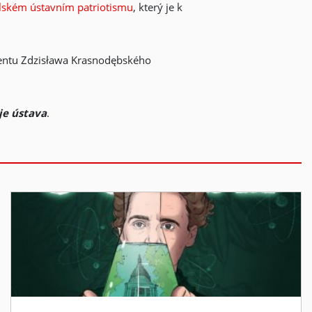
olském ústavním patriotismu
, který je k
amentu Zdzisława Krasnodębského
je ústava
.