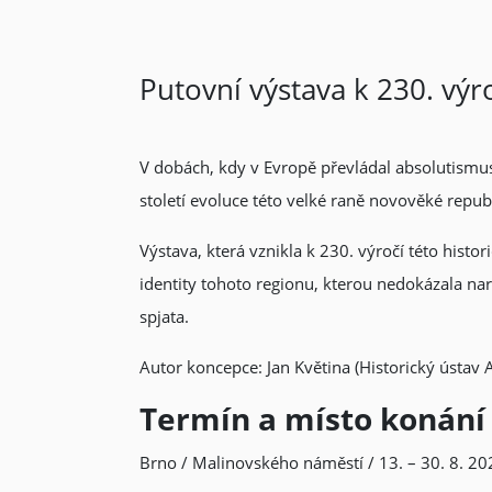
Putovní výstava k 230. výro
V dobách, kdy v Evropě převládal absolutismu
století evoluce této velké raně novověké repu
Výstava, která vznikla k 230. výročí této hist
identity tohoto regionu, kterou nedokázala naru
spjata.
Autor koncepce: Jan Květina (Historický ústav 
Termín a místo konání
Brno / Malinovského náměstí / 13. – 30. 8. 20