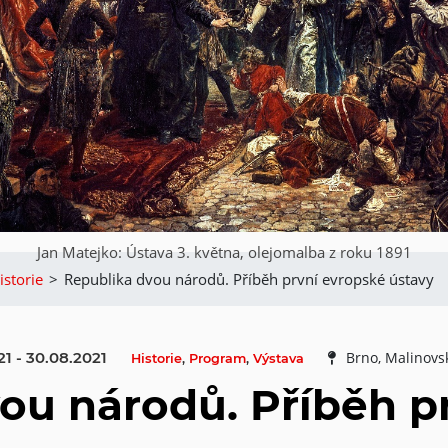
Jan Matejko: Ústava 3. května, olejomalba z roku 1891
istorie
>
Republika dvou národů. Příběh první evropské ústavy
21 - 30.08.2021
Brno, Malinov
Historie
,
Program
,
Výstava
ou národů. Příběh p