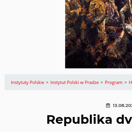
Instytuty Polskie
>
Instytut Polski w Pradze
>
Program
>
H
13.08.20
Republika dv