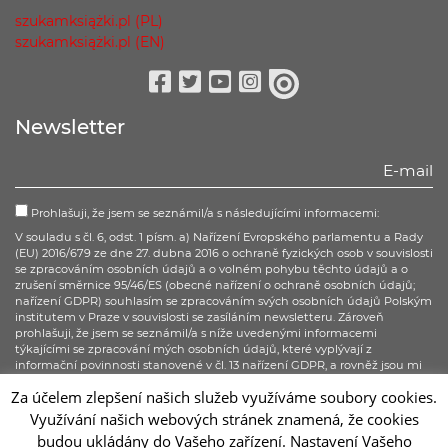
szukamksiążki.pl (PL)
szukamksiążki.pl (EN)
Facebook
Twitter
Youtube
Instagram
issuu
Newsletter
Prohlašuji, že jsem se seznámil/a s následujícími informacemi:
V souladu s čl. 6, odst. 1 písm. a) Nařízení Evropského parlamentu a Rady
(EU) 2016/679 ze dne 27. dubna 2016 o ochraně fyzických osob v souvislosti
se zpracováním osobních údajů a o volném pohybu těchto údajů a o
zrušení směrnice 95/46/ES (obecné nařízení o ochraně osobních údajů;
nařízení GDPR) souhlasím se zpracováním svých osobních údajů Polským
institutem v Praze v souvislosti se zasíláním newsletteru. Zároveň
prohlašuji, že jsem se seznámil/a s níže uvedenými informacemi
týkajícími se zpracování mých osobních údajů, které vyplývají z
informační povinnosti stanovené v čl. 13 nařízení GDPR, a rovněž jsou mi
známa všechna má práva, stanovená v čl. 15–20 nařízení GDPR.
Za účelem zlepšení našich služeb využíváme soubory cookies.
Využívání našich webových stránek znamená, že cookies
Přihlásit se
budou ukládány do Vašeho zařízení. Nastavení Vašeho