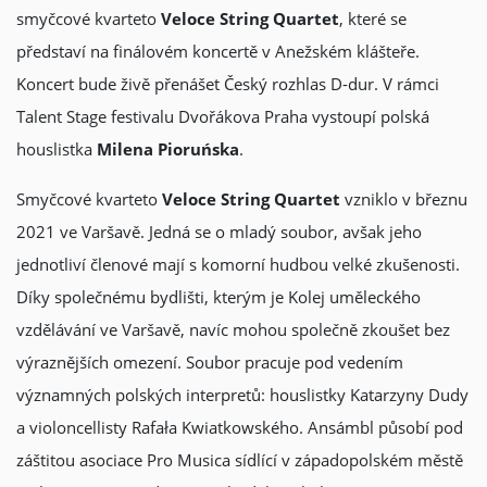
smyčcové kvarteto
Veloce String Quartet
, které se
představí na finálovém koncertě v Anežském klášteře.
Koncert bude živě přenášet Český rozhlas D-dur. V rámci
Talent Stage festivalu Dvořákova Praha vystoupí polská
houslistka
Milena Pioruńska
.
Smyčcové kvarteto
Veloce String Quartet
vzniklo v březnu
2021 ve Varšavě. Jedná se o mladý soubor, avšak jeho
jednotliví členové mají s komorní hudbou velké zkušenosti.
Díky společnému bydlišti, kterým je Kolej uměleckého
vzdělávání ve Varšavě, navíc mohou společně zkoušet bez
výraznějších omezení. Soubor pracuje pod vedením
významných polských interpretů: houslistky Katarzyny Dudy
a violoncellisty Rafała Kwiatkowského. Ansámbl působí pod
záštitou asociace Pro Musica sídlící v západopolském městě