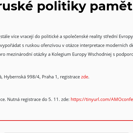
ruské politiky pamět
stále více vracejí do politické a společenské reality střední Evro
e vypořádat s ruskou ofenzívou v otázce interpretace moderních dě
e pro mezinárodní otázky a Kolegium Europy Wschodniej s podpor
, Hybernská 998/4, Praha 1, registrace
zde
.
ce. Nutná registrace do 5. 11. zde:
https://tinyurl.com/AMOconf