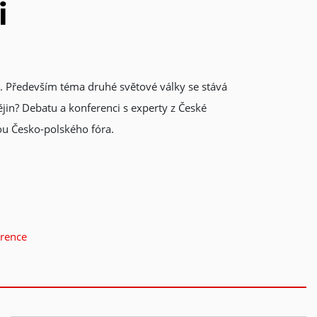
i
py. Především téma druhé světové války se stává
jin? Debatu a konferenci s experty z České
ou Česko-polského fóra.
erence