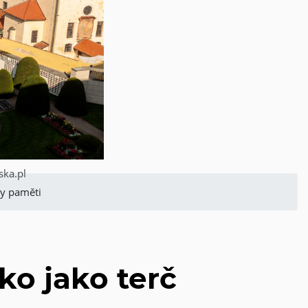
ska.pl
ky paměti
ko jako terč