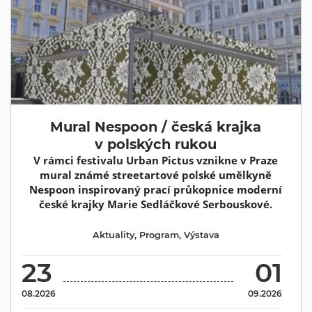
Mural Nespoon / česká krajka
v polských rukou
V rámci festivalu Urban Pictus vznikne v Praze
mural známé streetartové polské umělkyně
Nespoon inspirovaný prací průkopnice moderní
české krajky Marie Sedláčkové Serbouskové.
Aktuality
,
Program
,
Výstava
23
01
08.2026
09.2026