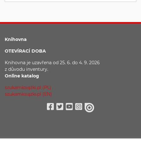
Knihovna
OTEVÍRACÍ DOBA
Knihovna je uzavřena
od 25. 6. do 4. 9. 2026
z důvodu
inventury.
Online katalog
szukamksiążki.pl (PL)
szukamksiążki.pl (EN)
Facebook
Twitter
Youtube
Instagram
issuu