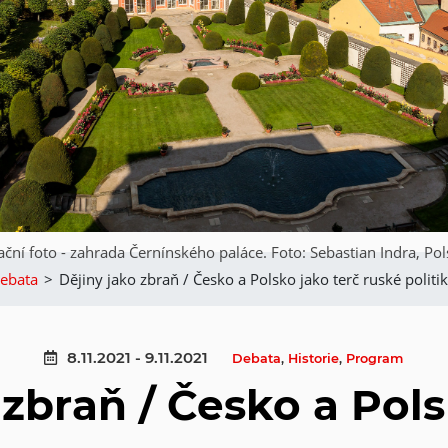
rační foto - zahrada Černínského paláce. Foto: Sebastian Indra, Pol
ebata
>
Dějiny jako zbraň / Česko a Polsko jako terč ruské politi
8.11.2021 - 9.11.2021
Debata
,
Historie
,
Program
 zbraň / Česko a Pols