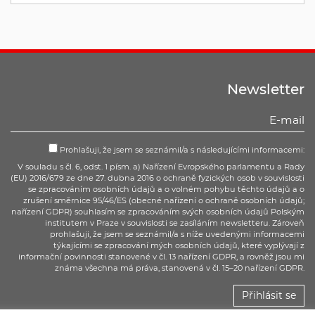
Newsletter
Prohlašuji, že jsem se seznámil/a s následujícími informacemi:
V souladu s čl. 6, odst. 1 písm. a) Nařízení Evropského parlamentu a Rady
(EU) 2016/679 ze dne 27. dubna 2016 o ochraně fyzických osob v souvislosti
se zpracováním osobních údajů a o volném pohybu těchto údajů a o
zrušení směrnice 95/46/ES (obecné nařízení o ochraně osobních údajů;
nařízení GDPR) souhlasím se zpracováním svých osobních údajů Polským
institutem v Praze v souvislosti se zasíláním newsletteru. Zároveň
prohlašuji, že jsem se seznámil/a s níže uvedenými informacemi
týkajícími se zpracování mých osobních údajů, které vyplývají z
informační povinnosti stanovené v čl. 13 nařízení GDPR, a rovněž jsou mi
známa všechna má práva, stanovená v čl. 15–20 nařízení GDPR.
Přihlásit se