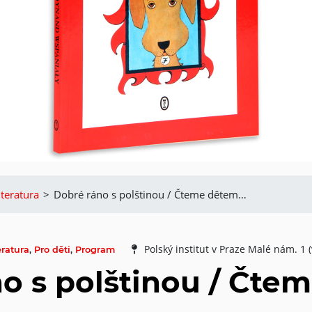
iteratura
>
Dobré ráno s polštinou / Čteme dětem…
Polský institut v Praze Malé nám. 1 (
eratura
,
Pro děti
,
Program
o s polštinou / Čt