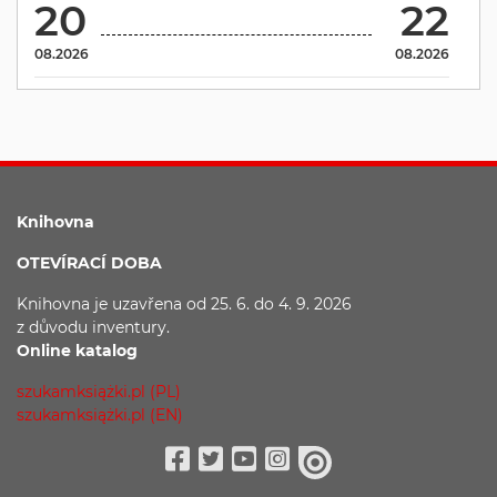
20
22
08.2026
08.2026
Knihovna
OTEVÍRACÍ DOBA
Knihovna je uzavřena
od 25. 6. do 4. 9. 2026
z důvodu
inventury.
Online katalog
szukamksiążki.pl (PL)
szukamksiążki.pl (EN)
Facebook
Twitter
Youtube
Instagram