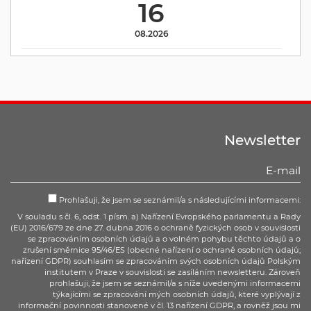
16
08.2026
Newsletter
Prohlašuji, že jsem se seznámil/a s následujícími informacemi:
V souladu s čl. 6, odst. 1 písm. a) Nařízení Evropského parlamentu a Rady
(EU) 2016/679 ze dne 27. dubna 2016 o ochraně fyzických osob v souvislosti
se zpracováním osobních údajů a o volném pohybu těchto údajů a o
zrušení směrnice 95/46/ES (obecné nařízení o ochraně osobních údajů;
nařízení GDPR) souhlasím se zpracováním svých osobních údajů Polským
institutem v Praze v souvislosti se zasíláním newsletteru. Zároveň
prohlašuji, že jsem se seznámil/a s níže uvedenými informacemi
týkajícími se zpracování mých osobních údajů, které vyplývají z
informační povinnosti stanovené v čl. 13 nařízení GDPR, a rovněž jsou mi