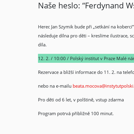
Naše heslo: “Ferdynand Ws
Herec Jan Szymik bude při „setkání na koberci” 
následuje dílna pro děti – kreslíme ilustrace
díla.
12. 2. / 10:00 / Polský institut v Praze Malé ná
Rezervace a bližší informace do 11. 2. na telef
nebo na e-mailu
beata.mocova@instytutpolski
Pro děti od 6 let, v polštině, vstup zdarma
Program potrvá přibližně 100 minut.