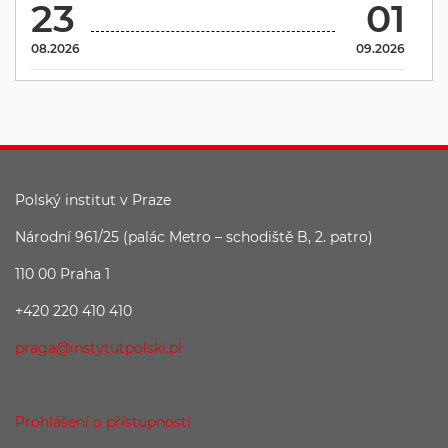
23
01
08.2026
09.2026
Polský institut v Praze
Národní 961/25 (palác Metro – schodiště B, 2. patro)
110 00 Praha 1
+420 220 410 410
praga@instytutpolski.pl
Prohlášení o přístupnosti