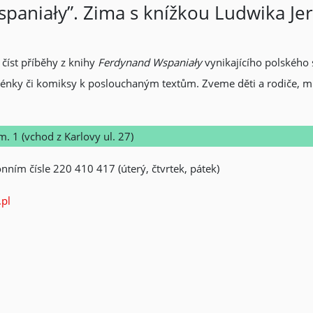
paniały”. Zima s knížkou Ludwika Je
číst příběhy z knihy
Ferdynand Wspaniały
vynikajícího polského 
, scénky či komiksy k poslouchaným textům. Zveme děti a rodiče, 
m. 1 (vchod z Karlovy ul. 27)
onním čísle 220 410 417 (úterý, čtvrtek, pátek)
.pl