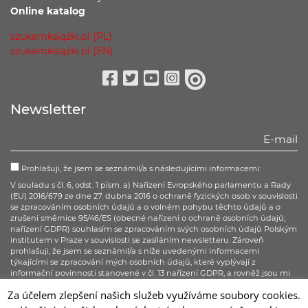
Online katalog
szukamksiążki.pl (PL)
szukamksiążki.pl (EN)
Facebook
Twitter
Youtube
Instagram
issuu
Newsletter
Prohlašuji, že jsem se seznámil/a s následujícími informacemi:
V souladu s čl. 6, odst. 1 písm. a) Nařízení Evropského parlamentu a Rady
(EU) 2016/679 ze dne 27. dubna 2016 o ochraně fyzických osob v souvislosti
se zpracováním osobních údajů a o volném pohybu těchto údajů a o
zrušení směrnice 95/46/ES (obecné nařízení o ochraně osobních údajů;
nařízení GDPR) souhlasím se zpracováním svých osobních údajů Polským
institutem v Praze v souvislosti se zasíláním newsletteru. Zároveň
prohlašuji, že jsem se seznámil/a s níže uvedenými informacemi
týkajícími se zpracování mých osobních údajů, které vyplývají z
informační povinnosti stanovené v čl. 13 nařízení GDPR, a rovněž jsou mi
známa všechna má práva, stanovená v čl. 15–20 nařízení GDPR.
Za účelem zlepšení našich služeb využíváme soubory cookies.