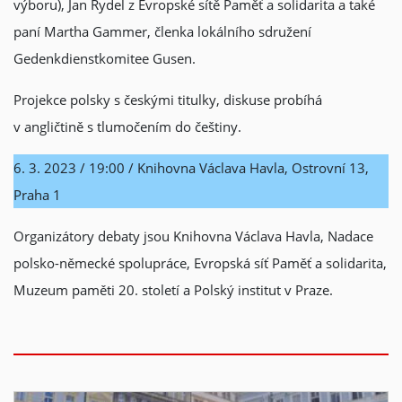
výboru), Jan Rydel z Evropské sítě Paměť a solidarita a také
paní Martha Gammer, členka lokálního sdružení
Gedenkdienstkomitee Gusen.
Projekce polsky s českými titulky, diskuse probíhá
v angličtině s tlumočením do češtiny.
6. 3. 2023 / 19:00 / Knihovna Václava Havla, Ostrovní 13,
Praha 1
Organizátory debaty jsou Knihovna Václava Havla, Nadace
polsko-německé spolupráce, Evropská síť Paměť a solidarita,
Muzeum paměti 20. století a Polský institut v Praze.