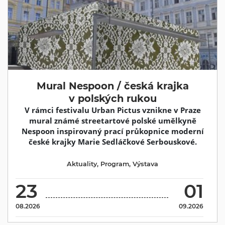
Mural Nespoon / česká krajka
v polských rukou
V rámci festivalu Urban Pictus vznikne v Praze
mural známé streetartové polské umělkyně
Nespoon inspirovaný prací průkopnice moderní
české krajky Marie Sedláčkové Serbouskové.
Aktuality
,
Program
,
Výstava
23
01
08.2026
09.2026