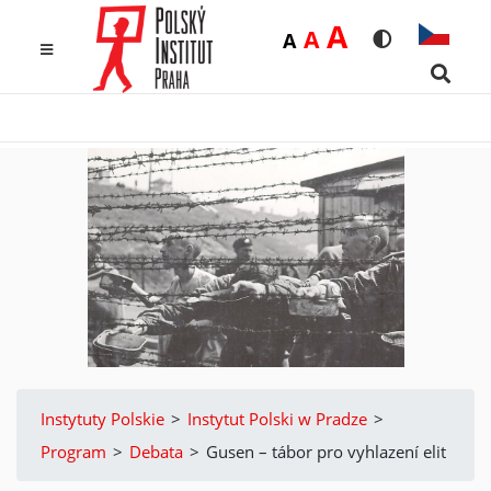
Duża
A
Średnia
A
Domyślna
A
Rozmiar czcio
Wersja k
MENU
Searc
Instytuty Polskie
>
Instytut Polski w Pradze
>
Program
>
Debata
>
Gusen – tábor pro vyhlazení elit