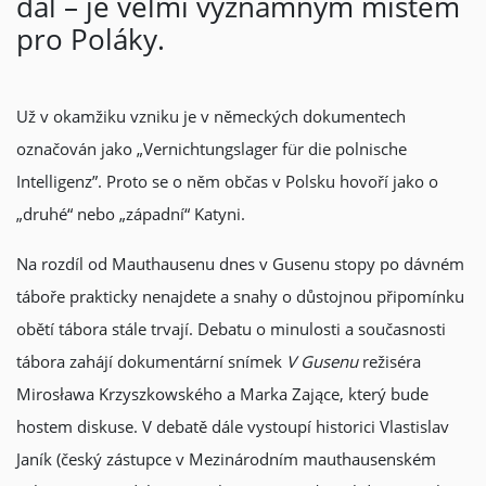
dál – je velmi významným místem
pro Poláky.
Už v okamžiku vzniku je v německých dokumentech
označován jako „Vernichtungslager für die polnische
Intelligenz”. Proto se o něm občas v Polsku hovoří jako o
„druhé“ nebo „západní“ Katyni.
Na rozdíl od Mauthausenu dnes v Gusenu stopy po dávném
táboře prakticky nenajdete a snahy o důstojnou připomínku
obětí tábora stále trvají. Debatu o minulosti a současnosti
tábora zahájí dokumentární snímek
V Gusenu
režiséra
Mirosława Krzyszkowského a Marka Zające, který bude
hostem diskuse. V debatě dále vystoupí historici Vlastislav
Janík (český zástupce v Mezinárodním mauthausenském