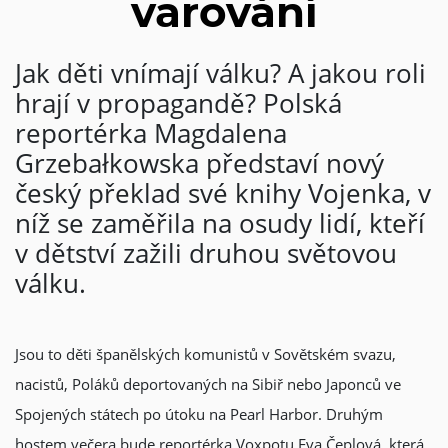
varování
Jak děti vnímají válku? A jakou roli
hrají v propagandě? Polská
reportérka Magdalena
Grzebałkowska představí nový
český překlad své knihy Vojenka, v
níž se zaměřila na osudy lidí, kteří
v dětství zažili druhou světovou
válku.
Jsou to děti španělských komunistů v Sovětském svazu,
nacistů, Poláků deportovaných na Sibiř nebo Japonců ve
Spojených státech po útoku na Pearl Harbor. Druhým
hostem večera bude reportérka Voxpotu Eva Čeplová, která