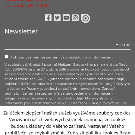
szukamksiążki.pl (EN)
Facebook
Twitter
Youtube
Instagram
issuu
Newsletter
Prohlašuji, že jsem se seznámil/a s následujícími informacemi:
V souladu s čl. 6, odst. 1 písm. a) Nařízení Evropského parlamentu a Rady
(EU) 2016/679 ze dne 27. dubna 2016 o ochraně fyzických osob v souvislosti
se zpracováním osobních údajů a o volném pohybu těchto údajů a o
zrušení směrnice 95/46/ES (obecné nařízení o ochraně osobních údajů;
nařízení GDPR) souhlasím se zpracováním svých osobních údajů Polským
institutem v Praze v souvislosti se zasíláním newsletteru. Zároveň
prohlašuji, že jsem se seznámil/a s níže uvedenými informacemi
týkajícími se zpracování mých osobních údajů, které vyplývají z
informační povinnosti stanovené v čl. 13 nařízení GDPR, a rovněž jsou mi
známa všechna má práva, stanovená v čl. 15–20 nařízení GDPR.
Za účelem zlepšení našich služeb využíváme soubory cookies.
Využívání našich webových stránek znamená, že cookies
Přihlásit se
budou ukládány do Vašeho zařízení. Nastavení Vašeho
prohlížeče lze kdykoli změnit. Zobrazit politiku cookies
Read