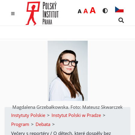
Duża
A
Średnia
A
Domyślna
A
Rozmiar czcio
Wersja k
MENU
Searc
Magdalena Grzebałkowska. Foto: Mateusz Skwarczek
Instytuty Polskie
>
Instytut Polski w Pradze
>
Program
>
Debata
>
Večery s reportéry / O dětech, které dospěly bez