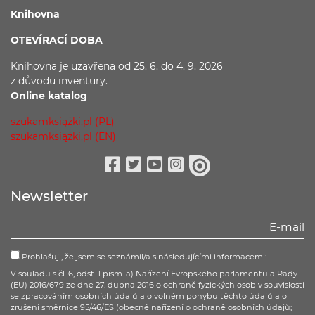
Knihovna
OTEVÍRACÍ DOBA
Knihovna je uzavřena
od 25. 6. do 4. 9. 2026
z důvodu
inventury.
Online katalog
szukamksiążki.pl (PL)
szukamksiążki.pl (EN)
Facebook
Twitter
Youtube
Instagram
issuu
Newsletter
Prohlašuji, že jsem se seznámil/a s následujícími informacemi:
V souladu s čl. 6, odst. 1 písm. a) Nařízení Evropského parlamentu a Rady
(EU) 2016/679 ze dne 27. dubna 2016 o ochraně fyzických osob v souvislosti
se zpracováním osobních údajů a o volném pohybu těchto údajů a o
zrušení směrnice 95/46/ES (obecné nařízení o ochraně osobních údajů;