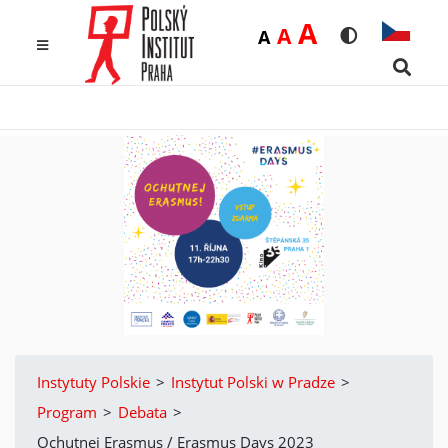
Duża
A
Średnia
A
Domyślna
A
Rozmiar czcio
Wersja k
MENU
Searc
Instytuty Polskie
>
Instytut Polski w Pradze
>
Program
>
Debata
>
Ochutnej Erasmus / Erasmus Days 2023