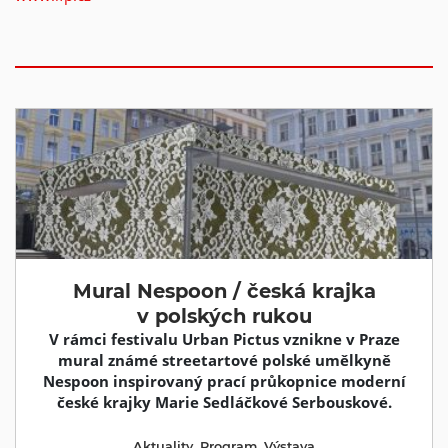
Mural Nespoon / česká krajka
v polských rukou
V rámci festivalu Urban Pictus vznikne v Praze
mural známé streetartové polské umělkyně
Nespoon inspirovaný prací průkopnice moderní
české krajky Marie Sedláčkové Serbouskové.
Aktuality
,
Program
,
Výstava