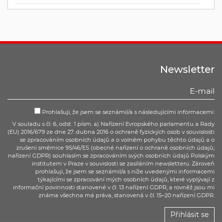
Newsletter
Prohlašuji, že jsem se seznámil/a s následujícími informacemi:
V souladu s čl. 6, odst. 1 písm. a) Nařízení Evropského parlamentu a Rady
(EU) 2016/679 ze dne 27. dubna 2016 o ochraně fyzických osob v souvislosti
se zpracováním osobních údajů a o volném pohybu těchto údajů a o
zrušení směrnice 95/46/ES (obecné nařízení o ochraně osobních údajů;
nařízení GDPR) souhlasím se zpracováním svých osobních údajů Polským
institutem v Praze v souvislosti se zasíláním newsletteru. Zároveň
prohlašuji, že jsem se seznámil/a s níže uvedenými informacemi
týkajícími se zpracování mých osobních údajů, které vyplývají z
informační povinnosti stanovené v čl. 13 nařízení GDPR, a rovněž jsou mi
známa všechna má práva, stanovená v čl. 15–20 nařízení GDPR.
Přihlásit se