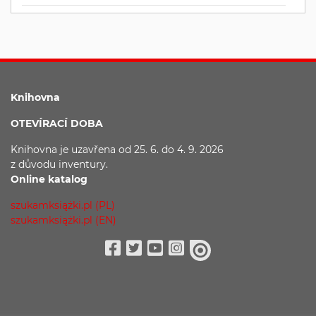
Knihovna
OTEVÍRACÍ DOBA
Knihovna je uzavřena
od 25. 6. do 4. 9. 2026
z důvodu
inventury.
Online katalog
szukamksiążki.pl (PL)
szukamksiążki.pl (EN)
Facebook
Twitter
Youtube
Instagram
issuu