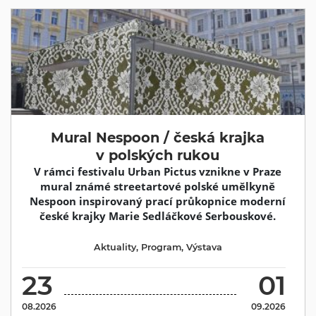
Mural Nespoon / česká krajka
v polských rukou
V rámci festivalu Urban Pictus vznikne v Praze
mural známé streetartové polské umělkyně
Nespoon inspirovaný prací průkopnice moderní
české krajky Marie Sedláčkové Serbouskové.
Aktuality
,
Program
,
Výstava
23
01
08.2026
09.2026