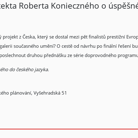
tekta Roberta Konieczného o úspěšn
 projekt z Česka, který se dostal mezi pět finalistů prestižní Evr
 galerii současného umění? O cestě od návrhu po finální řešení b
si poslechnout druhou přednášku ze série doprovodného programu 
ého do českého jazyka.
kého plánování, Vyšehradská 51