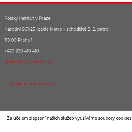
Polský institut v Praze
Národní 961/25 (palác Metro – schodiště B, 2. patro)
110 00 Praha 1
+420 220 410 410
praga@instytutpolski.pl
Prohlášení o přístupnosti
Za účelem zlepšení našich služeb využíváme soubory cookies
2026 © Instytut Polski w Pradze | Wykonanie:
sm32 STUDIO