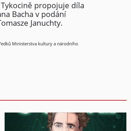
 Tykocině propojuje díla
ana Bacha v podání
 Tomasze Januchty.
tředků Ministerstva kultury a národního