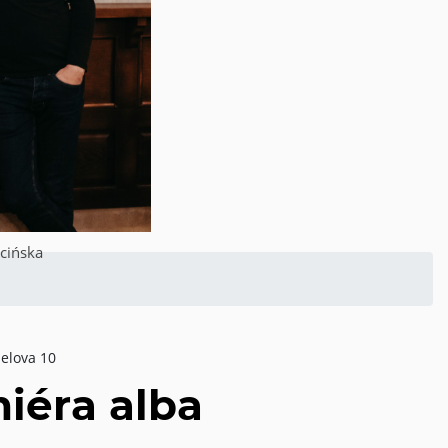
ocińska
elova 10
miéra alba