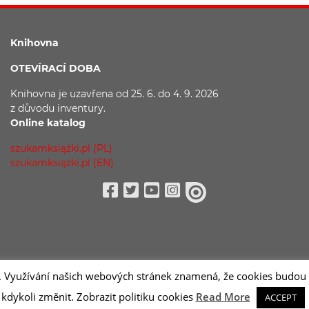
Knihovna
OTEVÍRACÍ DOBA
Knihovna je uzavřena
od 25. 6. do 4. 9. 2026
z důvodu
inventury.
Online katalog
szukamksiążki.pl (PL)
szukamksiążki.pl (EN)
Facebook
Twitter
Youtube
Instagram
issuu
. Využívání našich webových stránek znamená, že cookies budou u
kdykoli změnit. Zobrazit politiku cookies
Read More
ACCEPT