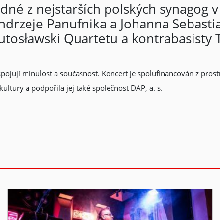
dné z nejstarších polských synagog v
ndrzeje Panufnika a Johanna Sebasti
Lutosławski Quartetu a kontrabasisty
spojují minulost a současnost. Koncert je spolufinancován z pros
ultury a podpořila jej také společnost DAP, a. s.