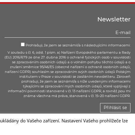
Newsletter
Prohlašuji, že jsem se seznámil/a s následujícími informacemi:
V souladu s čl. 6, odst. 1 písm. a) Nařízení Evropského parlamentu a Rady
(EU) 2016/679 ze dne 27. dubna 2016 o ochraně fyzických osob v souvislosti
se zpracováním osobních údajů a o volném pohybu těchto údajů a o
zrušení směrnice 95/46/ES (obecné nařízení o ochraně osobních údajů;
nařízení GDPR) souhlasím se zpracováním svých osobních údajů Polským
institutem v Praze v souvislosti se zasíláním newsletteru. Zároveň
prohlašuji, že jsem se seznámil/a s níže uvedenými informacemi
týkajícími se zpracování mých osobních údajů, které vyplývají z
informační povinnosti stanovené v čl. 13 nařízení GDPR, a rovněž jsou mi
známa všechna má práva, stanovená v čl. 15–20 nařízení GDPR.
Přihlásit se
kládány do Vašeho zařízení. Nastavení Vašeho prohlížeče lze
Sc