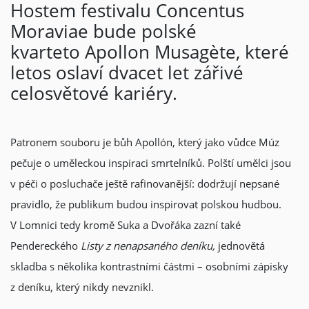
Hostem festivalu Concentus
Moraviae bude polské
kvarteto Apollon Musagète, které
letos oslaví dvacet let zářivé
celosvětové kariéry.
Patronem souboru je bůh Apollón, který jako vůdce Múz
pečuje o uměleckou inspiraci smrtelníků. Polští umělci jsou
v péči o posluchače ještě rafinovanější: dodržují nepsané
pravidlo, že publikum budou inspirovat polskou hudbou.
V Lomnici tedy kromě Suka a Dvořáka zazní také
Pendereckého
Listy z nenapsaného deníku,
jednovětá
skladba s několika kontrastními částmi – osobními zápisky
z deníku, který nikdy nevznikl.