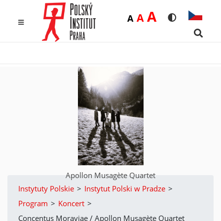
Duża
A
Średnia
A
Domyślna
A
Rozmiar czcio
Wersja k
MENU
Searc
Apollon Musagète Quartet
Instytuty Polskie
>
Instytut Polski w Pradze
>
Program
>
Koncert
>
Concentus Moraviae / Apollon Musagète Quartet