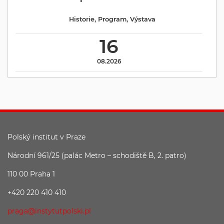
Historie
,
Program
,
Výstava
16
08.2026
Polský institut v Praze
Národní 961/25 (palác Metro – schodiště B, 2. patro)
110 00 Praha 1
+420 220 410 410
praga@instytutpolski.pl