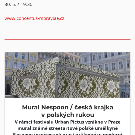
30. 5. / 19:30
www.concentus-moraviae.cz
Mural Nespoon / česká krajka
v polských rukou
V rámci festivalu Urban Pictus vznikne v Praze
mural známé streetartové polské umělkyně
Nespoon inspirovaný prací průkopnice moderní