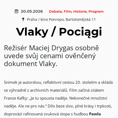
20.05.2026
Debata
,
Film
,
Historie
,
Program
Praha / kino Ponrepo, Bartolomějská 11
Vlaky / Pociągi
Režisér Maciej Drygas osobně
uvede svůj cenami ověnčený
dokument Vlaky.
Snímek je autorskou, reflektivní cestou 20. stoletím a skládá
se výhradně z archivních materiálů. Film začíná citátem
Franze Kafky: „Je tu spousta naděje. Nekonečné množství
naděje. Ale ne pro nás.“ Dílo beze slov, plné krásy i trpkosti,
doprovází rafinovaná zvuková stopa s hudbou
Pawła