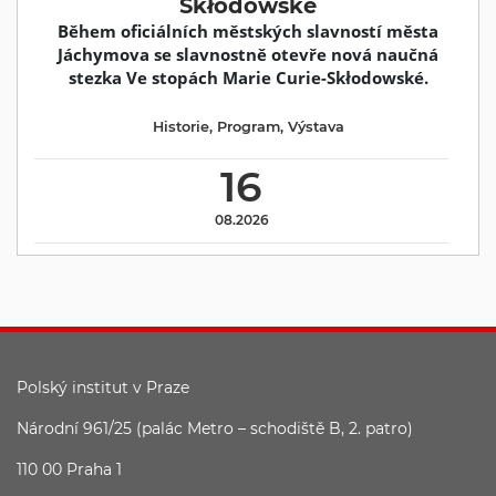
Skłodowské
Během oficiálních městských slavností města
Jáchymova se slavnostně otevře nová naučná
stezka Ve stopách Marie Curie-Skłodowské.
Historie
,
Program
,
Výstava
16
08.2026
Polský institut v Praze
Národní 961/25 (palác Metro – schodiště B, 2. patro)
110 00 Praha 1