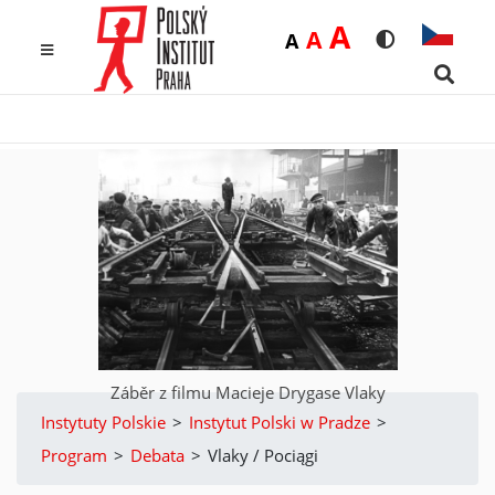
Duża
A
Średnia
A
Domyślna
A
Rozmiar czcio
Wersja k
MENU
Searc
Záběr z filmu Macieje Drygase Vlaky
Instytuty Polskie
>
Instytut Polski w Pradze
>
Program
>
Debata
>
Vlaky / Pociągi