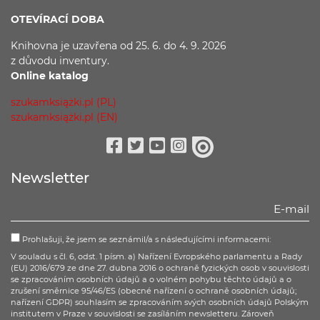
OTEVÍRACÍ DOBA
Knihovna je uzavřena
od 25. 6. do 4. 9. 2026
z důvodu
inventury.
Online katalog
szukamksiążki.pl (PL)
szukamksiążki.pl (EN)
Facebook
Twitter
Youtube
Instagram
issuu
Newsletter
Prohlašuji, že jsem se seznámil/a s následujícími informacemi:
V souladu s čl. 6, odst. 1 písm. a) Nařízení Evropského parlamentu a Rady
(EU) 2016/679 ze dne 27. dubna 2016 o ochraně fyzických osob v souvislosti
se zpracováním osobních údajů a o volném pohybu těchto údajů a o
zrušení směrnice 95/46/ES (obecné nařízení o ochraně osobních údajů;
nařízení GDPR) souhlasím se zpracováním svých osobních údajů Polským
institutem v Praze v souvislosti se zasíláním newsletteru. Zároveň