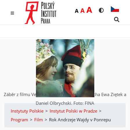
Duża
A
Średnia
A
Domyślna
A
Rozmiar czcio
Wersja k
MENU
Searc
Záběr z filmu Veselka. V rolích nevěsty a ženicha Ewa Ziętek a
Daniel Olbrychski. Foto: FINA
Instytuty Polskie
>
Instytut Polski w Pradze
>
Program
>
Film
>
Rok Andrzeje Wajdy v Ponrepu