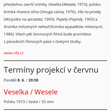
přestávkou završí snímky
Veselka
(
Wesele
, 1973), polsko-
britská
Hranice stínu
(
Smuga cienia
, 1976),
Vše na prodej
(
Wszystko na sprzedaż
, 1969),
Popely
(
Popioły
, 1965) a
Kronika milostných nehod
(
Kronika wypadków miłosnych
,
1986). Všech pět červnových filmů bude promítáno
z původních filmových pásů s českými titulky.
www.nfa.cz
Termíny projekcí v červnu
Pondělí
8. 6
. /
20:30
Veselka / Wesele
Polsko 1973 / české / 35 mm