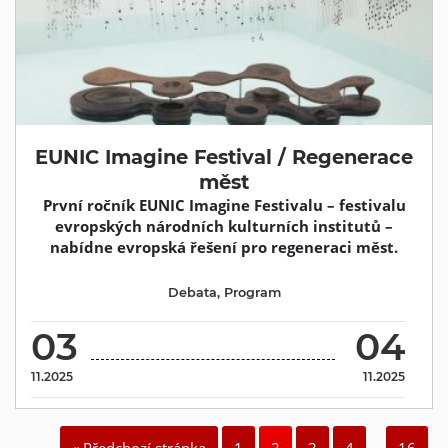
EUNIC Imagine Festival / Regenerace
měst
První ročník EUNIC Imagine Festivalu – festivalu
evropských národních kulturních institutů –
nabídne evropská řešení pro regeneraci měst.
Debata
,
Program
03
04
11.2025
11.2025
« Předchozí stránka
1
2
3
4
…
16