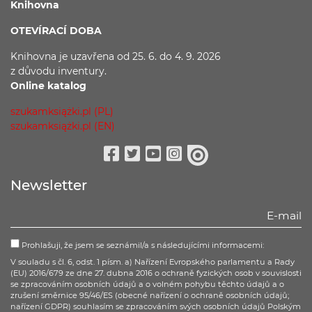
Knihovna
OTEVÍRACÍ DOBA
Knihovna je uzavřena
od 25. 6. do 4. 9. 2026
z důvodu
inventury.
Online katalog
szukamksiążki.pl (PL)
szukamksiążki.pl (EN)
Facebook
Twitter
Youtube
Instagram
issuu
Newsletter
Prohlašuji, že jsem se seznámil/a s následujícími informacemi:
V souladu s čl. 6, odst. 1 písm. a) Nařízení Evropského parlamentu a Rady
(EU) 2016/679 ze dne 27. dubna 2016 o ochraně fyzických osob v souvislosti
se zpracováním osobních údajů a o volném pohybu těchto údajů a o
zrušení směrnice 95/46/ES (obecné nařízení o ochraně osobních údajů;
nařízení GDPR) souhlasím se zpracováním svých osobních údajů Polským