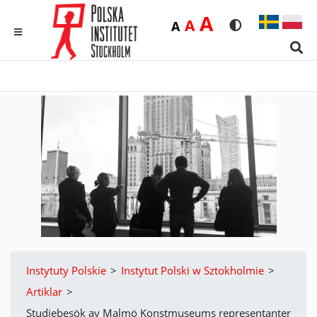
Duża
A
Średnia
A
Domyślna
A
Rozmiar czcionk
Wersja kon
MENU
Sear
Instytuty Polskie
>
Instytut Polski w Sztokholmie
>
Artiklar
>
Studiebesök av Malmö Konstmuseums representanter