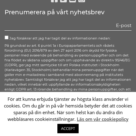
Facebook
Twitter
Youtube
Instagram
Prenumerera på vårt nyhetsbrev
Jag försäkrar att jag har tagit del av informationen nedan:
På grundval av art. 6 punkt 1a i Europaparlamentets och rådets
förordning (EU) 2016/679 av den 27 april 2016 om skydd för fysiska
personer med avseende på behandling av personuppgifter och om det
fria flödet av sådana uppgifter och om upphävande av direktiv 95/46/EG
(GDPR), ger jag mitt samtycke till att Polska institutet i Stockholm
(Karlavägen 35, Stockholm) behandlar mina personuppgifter när det
gäller min e-mailadress i samband med abonnemang på institutets
nyhetsbrev. Samtidigt försäkrar jag att jag har tagit del av informationen
nedan, vilket innebär ett uppfyllande av informationsskyldigheten
enligt GDPR art. 13 rörande behandling av mina personuppgifter, och att
jag känner till alla mina rättigheter enligt GDPR art. 15-20.
För att kunna erbjuda tjänster av högsta klass använder vi
cookies. Om du går in på vår hemsida betyder det att cookies
Anmäl dig
sparas på din enhet. När som helst kan du ändra din
webbläsares cookieinställningar.
Läs om vår cookiepolicy
Sc
ACCEPT
2026 © Instytut Polski w Sztokholmie | Wykonanie:
sm32 STUDIO