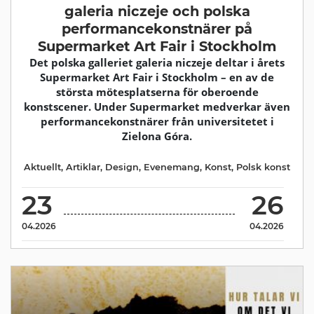
galeria niczeje och polska
performancekonstnärer på
Supermarket Art Fair i Stockholm
Det polska galleriet galeria niczeje deltar i årets
Supermarket Art Fair i Stockholm – en av de
största mötesplatserna för oberoende
konstscener. Under Supermarket medverkar även
performancekonstnärer från universitetet i
Zielona Góra.
Aktuellt
,
Artiklar
,
Design
,
Evenemang
,
Konst
,
Polsk konst
23
26
04.2026
04.2026