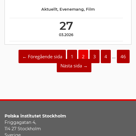
Aktuellt
,
Evenemang
,
Film
27
03.2026
← Föregående sida
1
2
3
4
…
46
Nästa sida →
Polska institutet
Stockholm
Friggagatan 4,
114 27 Stockholm
Sverige