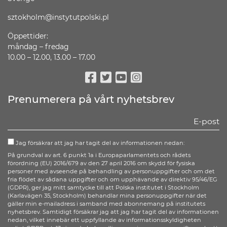
sztokholm@instytutpolski.pl
Öppettider:
måndag – fredag
10.00 – 12.00, 13.00 – 17.00
Facebook
Twitter
Youtube
Instagram
Prenumerera på vårt nyhetsbrev
Jag försäkrar att jag har tagit del av informationen nedan:
På grundval av art. 6 punkt 1a i Europaparlamentets och rådets
förordning (EU) 2016/679 av den 27 april 2016 om skydd för fysiska
personer med avseende på behandling av personuppgifter och om det
fria flödet av sådana uppgifter och om upphävande av direktiv 95/46/EG
(GDPR), ger jag mitt samtycke till att Polska institutet i Stockholm
(Karlavägen 35, Stockholm) behandlar mina personuppgifter när det
gäller min e-mailadress i samband med abonnemang på institutets
nyhetsbrev. Samtidigt försäkrar jag att jag har tagit del av informationen
nedan, vilket innebär ett uppfyllande av informationsskyldigheten