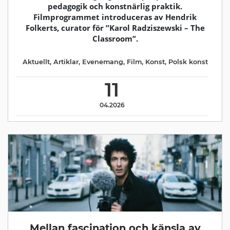
pedagogik och konstnärlig praktik.
Filmprogrammet introduceras av Hendrik
Folkerts, curator för ”Karol Radziszewski – The
Classroom”.
Aktuellt
,
Artiklar
,
Evenemang
,
Film
,
Konst
,
Polsk konst
11
04.2026
Mellan fascination och känsla av