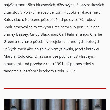
najvšestrannejších bluesových, džezových, či jazzrockových
gitaristov v Poľsku. Je absolventom Hudobnej akadémie v
Katoviciach. Na scéne pôsobí už od polovice 70. rokov.
Spolupracoval so svetovými umelcami ako Jose Feliciano,
Shirley Bassey, Cindy Blackman, Carl Palmer alebo Charlie
Green a rovnako pôsobil v projektoch mnohých poľských
veľkých mien ako Zbigniew Namysłowski, Józef Skrzek či
Maryla Rodowicz. Dnes sa môže pochváliť 8 vlastnými
albumami – od prvého z roku 1991, až po posledný v
tandeme s Józefom Skrzekom z roku 2017.