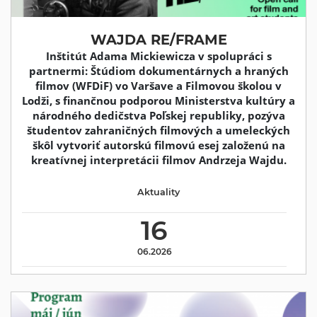
WAJDA RE/FRAME
Inštitút Adama Mickiewicza v spolupráci s
partnermi: Štúdiom dokumentárnych a hraných
filmov (WFDiF) vo Varšave a Filmovou školou v
Lodži, s finančnou podporou Ministerstva kultúry a
národného dedičstva Poľskej republiky, pozýva
študentov zahraničných filmových a umeleckých
škôl vytvoriť autorskú filmovú esej založenú na
kreatívnej interpretácii filmov Andrzeja Wajdu.
Aktuality
16
06.2026