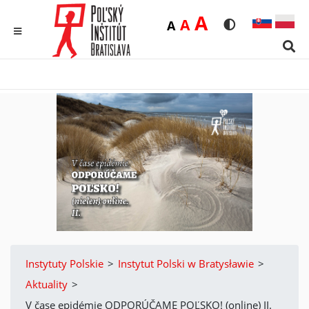
Duża
A
Średnia
A
Domyślna
A
Rozmiar czcionk
Wersja kon
MENU
Sear
Instytuty Polskie
>
Instytut Polski w Bratysławie
>
Aktuality
>
V čase epidémie ODPORÚČAME POĽSKO! (online) II.