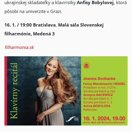
ukrajinskej skladateľky a klaviristky
Anfisy Bobylovej
, ktorá
pôsobí na univerzite v Grazi.
16. 1. / 19:00
Bratislava
,
Malá sála Slovenskej
filharmónie,
Medená 3
filharmonia.sk