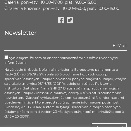
Galéria: pon.–štv.: 10.00–17.00, piat.: 9.00–15.00
Čitáreň a knižnica: pon.–štv.: 10.00–16.00, piat. 10.00–15.00
Facebook
Twitter
Newsletter
Vyhlasujem, že som sa oboznámil/oboznámila s nižšie uvedenými
informáciami:
Na základe čl. 6, ods. 1, písm. a) nariadenia Európskeho parlamentu a
Rady (EÚ) 2016/679 z 27. apríla 2016 o ochrane fyzických osôb pri
spracúvaní osobných údajov a o voľnom pohybe takýchto údajov, ktorým
sa zrušuje smernica 95/46/ES (GDPR), udeľujem súhlas Poľskému
inštitútu v Bratislave (Nám. SNP 27, Bratislava) na spracúvanie mojich
osobných údajov v rozsahu e-mailovej adresy v súvislosti s odoberaním
newsletteru. Zároveň vyhlasujem, že som sa oboznámil/a s informáciami
uvedenými nižšie, ktoré predstavujú splnenie informačnej povinnosti
uvedenej v čl. 13 GDPR, a ktoré sa týkajú spracúvania mojich osobných
údajov, pričom som si vedomý/á všetkých práv, ktoré mi prináležia podľa
čl. 15 – 20 GDPR.
Zaregistrovať