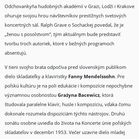
Odchovankyňa hudobných akadémií v Grazi, Lodži i Krakove
ohuruje svojou hrou návštevníkov prestížnych svetových
koncertných sál. Ralph Grave o Sochackej povedal, že je
„ženou s posolstvom“, tým aktuálnym bude predstaviť
tvorbu troch autoriek, ktoré v bežných programoch
absentujú.
V tieni svojho brata odpočíva pred slovenským publikom
dielo skladateľky a klaviristky
Fanny Mendelssohn
. Pre
poľskú kultúru je na poli edukácie i kompozície nepochybne
významnou osobnosťou
Grażyna Bacewicz
, ktorá
študovala paralelne klavír, husle i kompozíciu, vďaka čomu
dokonale rozumela dispozíciám týchto nástrojov. Druhú
sonátu osobne uviedla do života na Koncerte únie poľských
skladateľov v decembri 1953. Večer uzavrie dielo mladej