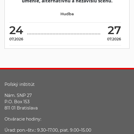
umenie, alternatívnu a nezávislú scénu.
Hudba
24
27
07.2026
07.2026
Poľský inštitút
Nám. SNP 27
P.O. Box 153
811 01 Bratislava
Otváracie hodiny:
Úrad: pon.–štv.: 9.30–17.00, piat. 9.00–15.00