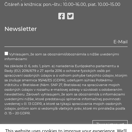
Čitáreň a knižnica: pon.–štv.: 10.00–16.00, piat. 10.00–15.00
Facebook
Twitter
Newsletter
Vyhlasujem, že som sa oboznámil/oboznámila s nižšie uvedenými
informáciami:
Na základe čl. 6, ods. 1, písm. a) nariadenia Európskeho parlamentu a
Rady (EÚ) 2016/679 z 27. apríla 2016 o ochrane fyzických osôb pri
spracúvaní osobných údajov a o voľnom pohybe takýchto údajov, ktorým
sa zrušuje smernica 95/46/ES (GDPR), udeľujem súhlas Poľskému
inštitútu v Bratislave (Nám. SNP 27, Bratislava) na spracúvanie mojich
osobných údajov v rozsahu e-mailovej adresy v súvislosti s odoberaním
newsletteru. Zároveň vyhlasujem, že som sa oboznámil/a s informáciami
uvedenými nižšie, ktoré predstavujú splnenie informačnej povinnosti
uvedenej v čl. 13 GDPR, a ktoré sa týkajú spracúvania mojich osobných
údajov, pričom som si vedomý/á všetkých práv, ktoré mi prináležia podľa
čl. 15 – 20 GDPR.
Zaregistrovať
This website uses cookies to improve your experience. We'll