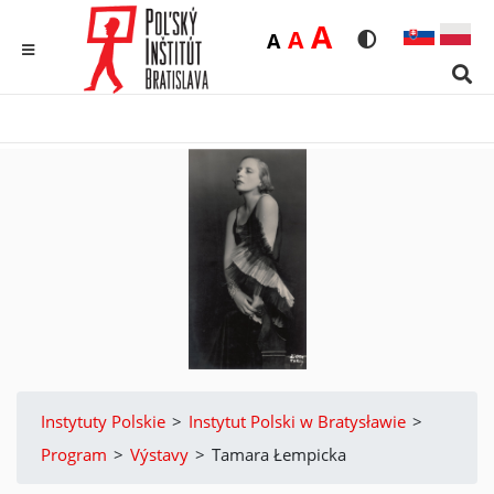
Duża
A
Średnia
A
Domyślna
A
Rozmiar czcionk
Wersja kon
MENU
Sear
Instytuty Polskie
>
Instytut Polski w Bratysławie
>
Program
>
Výstavy
>
Tamara Łempicka