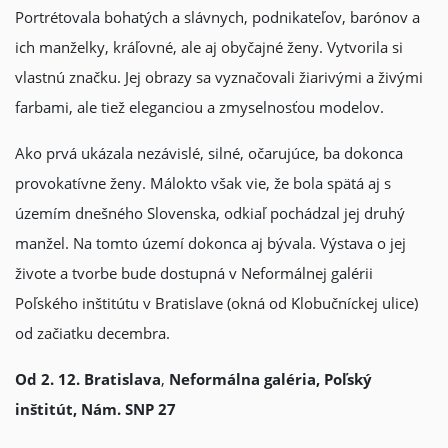
Portrétovala bohatých a slávnych, podnikateľov, barónov a
ich manželky, kráľovné, ale aj obyčajné ženy. Vytvorila si
vlastnú značku. Jej obrazy sa vyznačovali žiarivými a živými
farbami, ale tiež eleganciou a zmyselnosťou modelov.
Ako prvá ukázala nezávislé, silné, očarujúce, ba dokonca
provokatívne ženy. Málokto však vie, že bola spätá aj s
územím dnešného Slovenska, odkiaľ pochádzal jej druhý
manžel. Na tomto území dokonca aj bývala. Výstava o jej
živote a tvorbe bude dostupná v Neformálnej galérii
Poľského inštitútu v Bratislave (okná od Klobučníckej ulice)
od začiatku decembra.
Od 2. 12.
Bratislava
,
Neformálna galéria, Poľský
inštitút, Nám. SNP 27