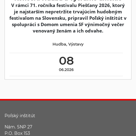
V rámci 71. ročníka festivalu Piešťany 2026, ktorý
je najstarším nepretržite trvajúcim hudobným
festivalom na Slovensku, pripravil Poľský inštitút v
spolupráci s Domom umenia SF výnimočný večer
venovaný ženám a ich odvahe.
Hudba
,
Výstavy
08
06.2026
Poľský inštitút
Nám. SNP 27
P.O. Box 153