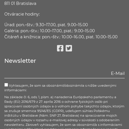
811 01 Bratislava
Otváracie hodiny:
Úrad: pon.–štv.: 9.30–17.00, piat. 9.00–15.00
Galéria: pon.–štv.: 10.00–17.00, piat.: 9.00–15.00
Čitáreň a knižnica: pon.–štv.: 10.00–16.00, piat. 10.00–15.00
Facebook
Twitter
Newsletter
Vyhlasujem, že som sa oboznámil/oboznámila s nižšie uvedenými
informáciami:
Na základe čl. 6, ods. 1, písm. a) nariadenia Európskeho parlamentu a
Rady (EÚ) 2016/679 z 27. apríla 2016 o ochrane fyzických osôb pri
spracúvaní osobných údajov a o voľnom pohybe takýchto údajov, ktorým
sa zrušuje smernica 95/46/ES (GDPR), udeľujem súhlas Poľskému
inštitútu v Bratislave (Nám. SNP 27, Bratislava) na spracúvanie mojich
osobných údajov v rozsahu e-mailovej adresy v súvislosti s odoberaním
newsletteru. Zároveň vyhlasujem, že som sa oboznámil/a s informáciami