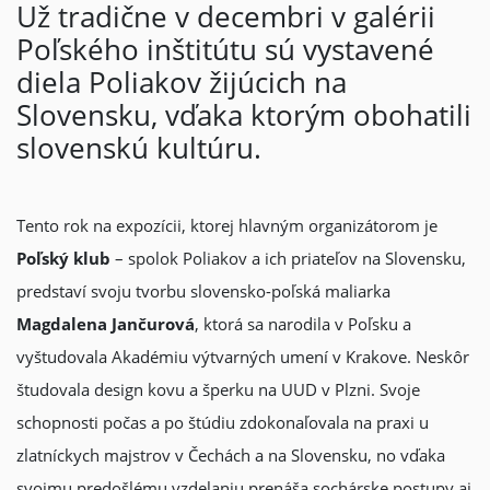
Už tradične v decembri v galérii
Poľského inštitútu sú vystavené
diela Poliakov žijúcich na
Slovensku, vďaka ktorým obohatili
slovenskú kultúru.
Tento rok na expozícii, ktorej hlavným organizátorom je
Poľský klub
– spolok Poliakov a ich priateľov na Slovensku,
predstaví svoju tvorbu slovensko-poľská maliarka
Magdalena Jančurová
, ktorá sa narodila v Poľsku a
vyštudovala Akadémiu výtvarných umení v Krakove. Neskôr
študovala design kovu a šperku na UUD v Plzni. Svoje
schopnosti počas a po štúdiu zdokonaľovala na praxi u
zlatníckych majstrov v Čechách a na Slovensku, no vďaka
svojmu predošlému vzdelaniu prenáša sochárske postupy aj