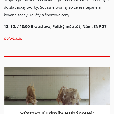
do zlatníckej tvorby. Súčasne tvorí aj zo železa tepané a
kované sochy, reliéfy a športove ceny.
13. 12. / 18:00
Bratislava
,
Poľský inštitút, Nám. SNP 27
polonia.sk
Výstava Ľudmily Bubánovej: