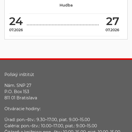
Hudba
24
27
07.2026
07.2026
Poľský inštitút
Nám. SNP 27
P.O. Box 153
811 01 Bratislava
Otváracie hodiny:
Úrad: pon.–štv.: 9.30–17.00, piat. 9.00–15.00
Galéria: pon.–štv.: 10.00–17.00, piat.: 9.00–15.00
Čitáreň a knižnica: pon.–štv.: 10.00–16.00, piat. 10.00–15.00