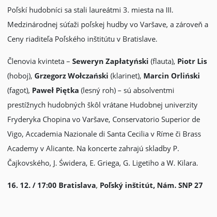
Poľskí hudobníci sa stali laureátmi 3. miesta na III.
Medzinárodnej súťaži poľskej hudby vo Varšave, a zároveň a
Ceny riaditeľa Poľského inštitútu v Bratislave.
Členovia kvinteta –
Seweryn Zapłatyński
(flauta),
Piotr Lis
(hoboj),
Grzegorz Wołczański
(klarinet),
Marcin
Orliński
(fagot),
Paweł Piętka
(lesný roh) – sú absolventmi
prestížnych hudobných škôl vrátane Hudobnej univerzity
Fryderyka Chopina vo Varšave, Conservatorio Superior de
Vigo, Accademia Nazionale di Santa Cecilia v Ríme či Brass
Academy v Alicante. Na koncerte zahrajú skladby P.
Čajkovského, J. Świdera, E. Griega, G. Ligetiho a W. Kilara.
16. 12. / 17:00
Bratislava
,
Poľský inštitút, Nám. SNP 27