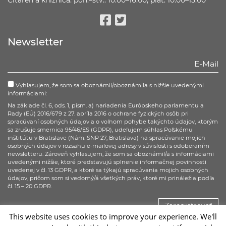
Facebook
Twitter
Newsletter
Vyhlasujem, že som sa oboznámil/oboznámila s nižšie uvedenými
informáciami:
Na základe čl. 6, ods. 1, písm. a) nariadenia Európskeho parlamentu a
Rady (EÚ) 2016/679 z 27. apríla 2016 o ochrane fyzických osôb pri
spracúvaní osobných údajov a o voľnom pohybe takýchto údajov, ktorým
sa zrušuje smernica 95/46/ES (GDPR), udeľujem súhlas Poľskému
inštitútu v Bratislave (Nám. SNP 27, Bratislava) na spracúvanie mojich
osobných údajov v rozsahu e-mailovej adresy v súvislosti s odoberaním
newsletteru. Zároveň vyhlasujem, že som sa oboznámil/a s informáciami
uvedenými nižšie, ktoré predstavujú splnenie informačnej povinnosti
uvedenej v čl. 13 GDPR, a ktoré sa týkajú spracúvania mojich osobných
údajov, pričom som si vedomý/á všetkých práv, ktoré mi prináležia podľa
čl. 15 – 20 GDPR.
Zaregistrovať
This website uses cookies to improve your experience. We'll