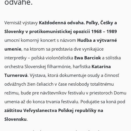
odvahe.
Vernisáž výstavy
Každodenná odvaha. Poľky, Češky a
Slovenky v protikomunistickej opozícii 1968 – 1989
umocní komorný koncert s názvom
Hudba a výtvarné
umenie
, na ktorom sa predstavia dve vynikajúce
interpretky – poľská violončelistka
Ewa Barciok
a sólistka
orchestra Slovenskej filharmónie, harfistka
Katarína
Turnerová
. Výstava, ktorá dokumentuje osudy a činnosť
odvážnych žien čeliacich v čase neslobody totalitnému
režimu, bude pre návštevníkov festivalu v priestoroch Domu
umenia až do konca trvania festivalu. Podujatie sa koná pod
záštitou Veľvyslanectva Poľskej republiky na
Slovensku
.