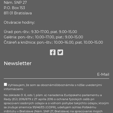
Nám. SNP 27
P.O. Box 153
811 01 Bratislava
Otváracie hodiny:
Úrad: pon.–štv.: 9.30–17.00, piat. 9.00–15.00
Galéria: pon.–štv.: 10.00–17.00, piat.: 9.00–15.00
Čitáreň a knižnica: pon.–štv.: 10.00–16.00, piat. 10.00–15.00
Facebook
Twitter
Newsletter
Vyhlasujem, že som sa oboznámil/oboznámila s nižšie uvedenými
informáciami:
Na základe čl. 6, ods. 1, písm. a) nariadenia Európskeho parlamentu a
Rady (EÚ) 2016/679 z 27. apríla 2016 o ochrane fyzických osôb pri
spracúvaní osobných údajov a o voľnom pohybe takýchto údajov, ktorým
sa zrušuje smernica 95/46/ES (GDPR), udeľujem súhlas Poľskému
inštitútu v Bratislave (Nám. SNP 27, Bratislava) na spracúvanie mojich