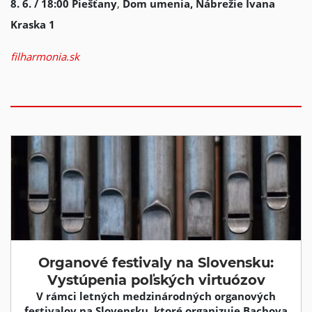
8. 6. / 18:00
Piešťany
,
Dom umenia, Nábrežie Ivana
Kraska 1
filharmonia.sk
Organové festivaly na Slovensku:
Vystúpenia poľských virtuózov
V rámci letných medzinárodných organových
festivalov na Slovensku, ktoré organizuje Bachova