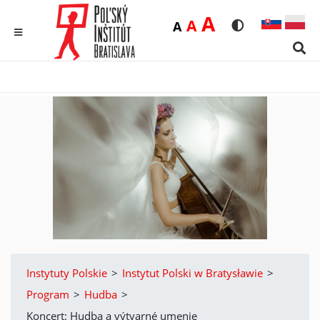
Duża
A
Średnia
A
Domyślna
A
Rozmiar czcionk
Wersja kon
MENU
Sear
Instytuty Polskie
>
Instytut Polski w Bratysławie
>
Program
>
Hudba
>
Koncert: Hudba a výtvarné umenie