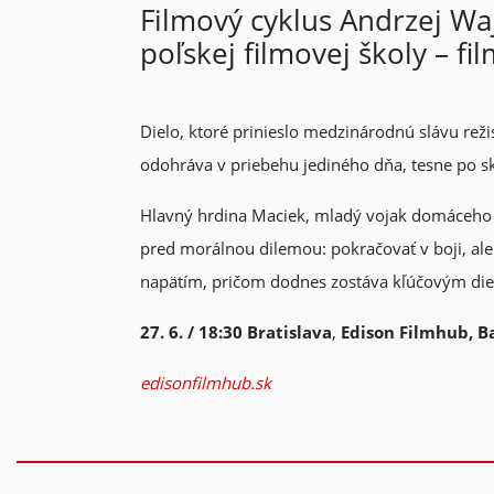
Filmový cyklus Andrzej Wa
poľskej filmovej školy – f
Dielo, ktoré prinieslo medzinárodnú slávu rež
odohráva v priebehu jediného dňa, tesne po sk
Hlavný hrdina Maciek, mladý vojak domáceho o
pred morálnou dilemou: pokračovať v boji, ale
napätím, pričom dodnes zostáva kľúčovým die
27. 6. / 18:30
Bratislava
,
Edison Filmhub, B
edisonfilmhub.sk