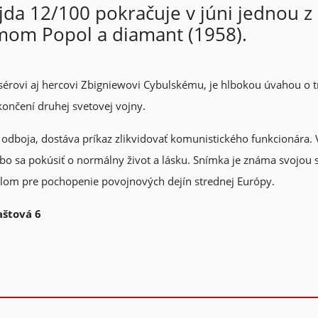
jda 12/100 pokračuje v júni jednou z
ilmom Popol a diamant (1958).
isérovi aj hercovi Zbigniewovi Cybulskému, je hlbokou úvahou o t
ončení druhej svetovej vojny.
dboja, dostáva príkaz zlikvidovať komunistického funkcionára. 
bo sa pokúsiť o normálny život a lásku. Snímka je známa svojou 
lom pre pochopenie povojnových dejín strednej Európy.
aštová 6