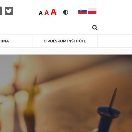
Duża
A
Średnia
A
Domyślna
A
Rozmiar czcionki
Wersja kontrastowa
Search …
Facebook
Twitter
TINA
O POĽSKOM INŠTITÚTE