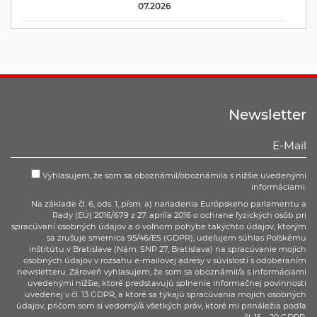
07.2026
Newsletter
Vyhlasujem, že som sa oboznámil/oboznámila s nižšie uvedenými
informáciami:
Na základe čl. 6, ods. 1, písm. a) nariadenia Európskeho parlamentu a
Rady (EÚ) 2016/679 z 27. apríla 2016 o ochrane fyzických osôb pri
spracúvaní osobných údajov a o voľnom pohybe takýchto údajov, ktorým
sa zrušuje smernica 95/46/ES (GDPR), udeľujem súhlas Poľskému
inštitútu v Bratislave (Nám. SNP 27, Bratislava) na spracúvanie mojich
osobných údajov v rozsahu e-mailovej adresy v súvislosti s odoberaním
newsletteru. Zároveň vyhlasujem, že som sa oboznámil/a s informáciami
uvedenými nižšie, ktoré predstavujú splnenie informačnej povinnosti
uvedenej v čl. 13 GDPR, a ktoré sa týkajú spracúvania mojich osobných
údajov, pričom som si vedomý/á všetkých práv, ktoré mi prináležia podľa