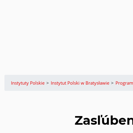
Instytuty Polskie
>
Instytut Polski w Bratysławie
>
Progra
Zasľúben