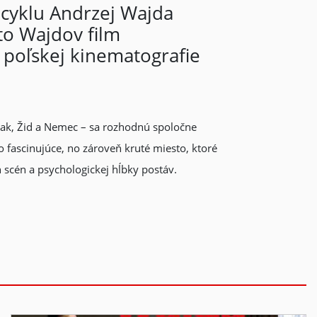
 cyklu Andrzej Wajda
to Wajdov film
 poľskej kinematografie
oliak, Žid a Nemec – sa rozhodnú spoločne
 fascinujúce, no zároveň kruté miesto, ktoré
 scén a psychologickej hĺbky postáv.