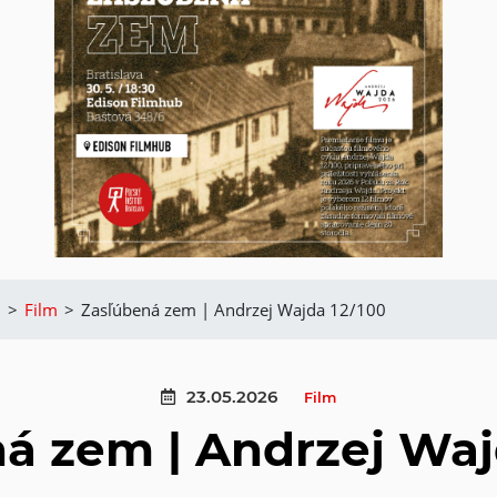
m
>
Film
>
Zasľúbená zem | Andrzej Wajda 12/100
23.05.2026
Film
á zem | Andrzej Waj