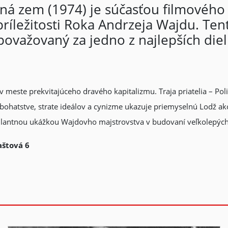
ná zem (1974) je súčasťou filmového
príležitosti Roka Andrzeja Wajdu. Ten
ovažovaný za jedno z najlepších diel
 v meste prekvitajúceho dravého kapitalizmu. Traja priatelia – P
 bohatstve, strate ideálov a cynizme ukazuje priemyselnú Lodž ako
rilantnou ukážkou Wajdovho majstrovstva v budovaní veľkolepých
aštová 6