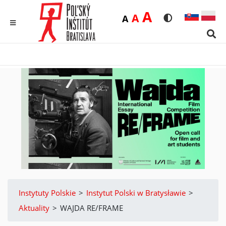
Duża
A
Średnia
A
Domyślna
A
Rozmiar czcionk
Wersja kon
MENU
Sear
Instytuty Polskie
>
Instytut Polski w Bratysławie
>
Aktuality
>
WAJDA RE/FRAME