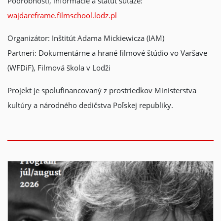
Podrobnosti, informácie a štatút súťaže:
wajdareframe.filmschool.lodz.pl
Organizátor: Inštitút Adama Mickiewicza (IAM)
Partneri: Dokumentárne a hrané filmové štúdio vo Varšave
(WFDiF), Filmová škola v Lodži
Projekt je spolufinancovaný z prostriedkov Ministerstva
kultúry a národného dedičstva Poľskej republiky.