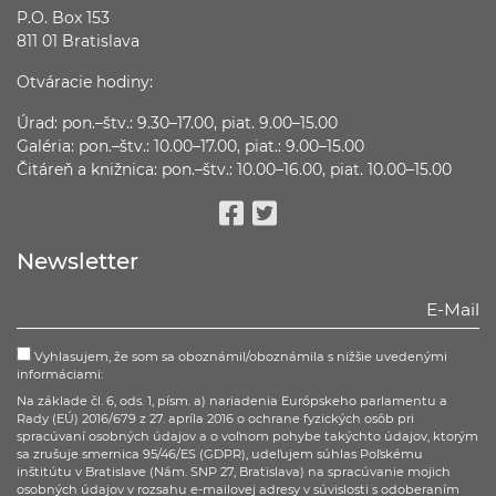
P.O. Box 153
811 01 Bratislava
Otváracie hodiny:
Úrad: pon.–štv.: 9.30–17.00, piat. 9.00–15.00
Galéria: pon.–štv.: 10.00–17.00, piat.: 9.00–15.00
Čitáreň a knižnica: pon.–štv.: 10.00–16.00, piat. 10.00–15.00
Facebook
Twitter
Newsletter
Vyhlasujem, že som sa oboznámil/oboznámila s nižšie uvedenými
informáciami:
Na základe čl. 6, ods. 1, písm. a) nariadenia Európskeho parlamentu a
Rady (EÚ) 2016/679 z 27. apríla 2016 o ochrane fyzických osôb pri
spracúvaní osobných údajov a o voľnom pohybe takýchto údajov, ktorým
sa zrušuje smernica 95/46/ES (GDPR), udeľujem súhlas Poľskému
inštitútu v Bratislave (Nám. SNP 27, Bratislava) na spracúvanie mojich
osobných údajov v rozsahu e-mailovej adresy v súvislosti s odoberaním