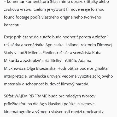
– komentár komentátora (hlas mimo obrazu), titulky alebo
zvukovú vrstvu. Cieľom je vytvoriť filmové eseje formou
found footage podľa vlastného originálneho tvorivého
konceptu.
Eseje prihlásené do súťaže bude hodnotiť porota v zložení:
režisérka a scenáristka Agnieszka Holland, rektorka Filmovej
školy v Lodži Milenia Fiedler, režisér a scenárista Kuba
Mikurda a zástupkyňa riaditeľky Inštitútu Adama
Mickiewicza Olga Brzezińska. Hodnotiť sa bude originalita
interpretácie, umelecká úroveň, vedomé využitie zdrojového
materiálu a schopnosť budovať filmový naratív.
Súťaž WAJDA RE/FRAME bude pre mladých tvorcov
príležitosťou na dialóg s klasikou poľskej a svetovej
kinematografie a výmenu skúseností medzi umelcami z