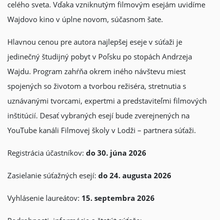
celého sveta. Vďaka vzniknutým filmovým esejám uvidíme
Wajdovo kino v úplne novom, súčasnom šate.
Hlavnou cenou pre autora najlepšej eseje v súťaži je
jedinečný študijný pobyt v Poľsku po stopách Andrzeja
Wajdu. Program zahŕňa okrem iného návštevu miest
spojených so životom a tvorbou režiséra, stretnutia s
uznávanými tvorcami, expertmi a predstaviteľmi filmových
inštitúcií. Desať vybraných esejí bude zverejnených na
YouTube kanáli Filmovej školy v Lodži – partnera súťaži.
Registrácia účastníkov:
do 30. júna 2026
Zasielanie súťažných esejí:
do 24. augusta 2026
Vyhlásenie laureátov:
15. septembra 2026