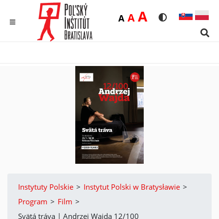
Duża
A
Średnia
A
Domyślna
A
Rozmiar czcionk
Wersja kon
MENU
Sear
Instytuty Polskie
>
Instytut Polski w Bratysławie
>
Program
>
Film
>
Svätá tráva | Andrzej Wajda 12/100