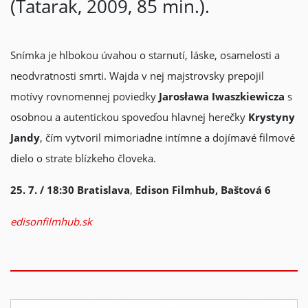
(Tatarak, 2009, 85 min.).
Snímka je hlbokou úvahou o starnutí, láske, osamelosti a
neodvratnosti smrti. Wajda v nej majstrovsky prepojil
motívy rovnomennej poviedky
Jarosława Iwaszkiewicza
s
osobnou a autentickou spoveďou hlavnej herečky
Krystyny
Jandy
, čím vytvoril mimoriadne intímne a dojímavé filmové
dielo o strate blízkeho človeka.
25. 7. / 18:30
Bratislava
,
Edison Filmhub, Baštová 6
edisonfilmhub.sk