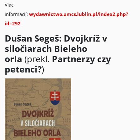
Viac
informácií:
wydawnictwo.umcs.lublin.pl/index2.php?
id=292
Dušan Segeš: Dvojkríž v
siločiarach Bieleho
orla
(prekl.
Partnerzy czy
petenci?
)