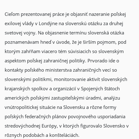
Cieľom prezentovanej práce je objasniť nazeranie poľskej
exilovej vlády v Londýne na slovenskú otázku za druhej
svetovej vojny. Na objasnenie termínu slovenská otázka
poznamenávam hneď v úvode, že je širším pojmom, pod
ktorým zahŕňam viacero tém súvisiacich so slovenským
aspektom poľskej zahraničnej politiky. Prvorado ide o
kontakty poľského ministerstva zahraničných vecí so
slovenskými politikmi, monitorovanie aktivít slovenských
krajanských spolkov a organizácií v Spojených štátoch
amerických poľskými zastupiteľskými úradmi, analýzu
vnútropolitickej situácie na Slovensku a rôzne formy
poľských federačných plánov povojnového usporiadania
stredovýchodnej Európy, v ktorých figurovalo Slovensko v
rôznych podobách a konšteláciách.