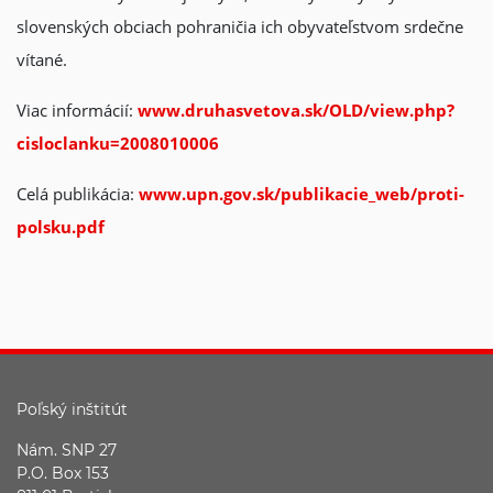
slovenských obciach pohraničia ich obyvateľstvom srdečne
vítané.
Viac informácií:
www.druhasvetova.sk/OLD/view.php?
cisloclanku=2008010006
Celá publikácia:
www.upn.gov.sk/publikacie_web/proti-
polsku.pdf
Poľský inštitút
Nám. SNP 27
P.O. Box 153