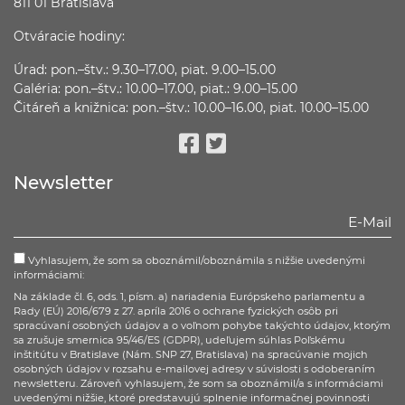
811 01 Bratislava
Otváracie hodiny:
Úrad: pon.–štv.: 9.30–17.00, piat. 9.00–15.00
Galéria: pon.–štv.: 10.00–17.00, piat.: 9.00–15.00
Čitáreň a knižnica: pon.–štv.: 10.00–16.00, piat. 10.00–15.00
Facebook
Twitter
Newsletter
Vyhlasujem, že som sa oboznámil/oboznámila s nižšie uvedenými
informáciami:
Na základe čl. 6, ods. 1, písm. a) nariadenia Európskeho parlamentu a
Rady (EÚ) 2016/679 z 27. apríla 2016 o ochrane fyzických osôb pri
spracúvaní osobných údajov a o voľnom pohybe takýchto údajov, ktorým
sa zrušuje smernica 95/46/ES (GDPR), udeľujem súhlas Poľskému
inštitútu v Bratislave (Nám. SNP 27, Bratislava) na spracúvanie mojich
osobných údajov v rozsahu e-mailovej adresy v súvislosti s odoberaním
newsletteru. Zároveň vyhlasujem, že som sa oboznámil/a s informáciami
uvedenými nižšie, ktoré predstavujú splnenie informačnej povinnosti