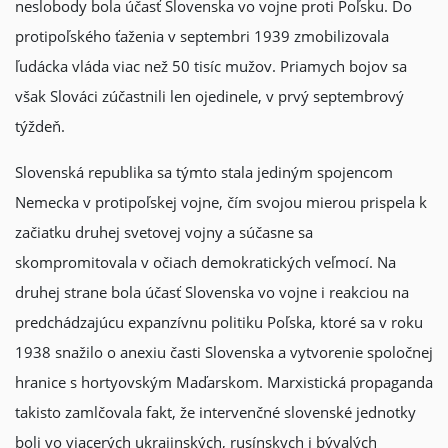
neslobody bola účasť Slovenska vo vojne proti Poľsku. Do
protipoľského ťaženia v septembri 1939 zmobilizovala
ľudácka vláda viac než 50 tisíc mužov. Priamych bojov sa
však Slováci zúčastnili len ojedinele, v prvý septembrový
týždeň.
Slovenská republika sa týmto stala jediným spojencom
Nemecka v protipoľskej vojne, čím svojou mierou prispela k
začiatku druhej svetovej vojny a súčasne sa
skompromitovala v očiach demokratických veľmocí. Na
druhej strane bola účasť Slovenska vo vojne i reakciou na
predchádzajúcu expanzívnu politiku Poľska, ktoré sa v roku
1938 snažilo o anexiu časti Slovenska a vytvorenie spoločnej
hranice s hortyovským Maďarskom. Marxistická propaganda
takisto zamlčovala fakt, že intervenčné slovenské jednotky
boli vo viacerých ukrajinských, rusínskych i bývalých