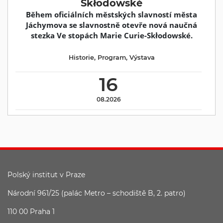
Skłodowské
Během oficiálních městských slavností města
Jáchymova se slavnostně otevře nová naučná
stezka Ve stopách Marie Curie-Skłodowské.
Historie
,
Program
,
Výstava
16
08.2026
Polský institut v Praze
Národní 961/25 (palác Metro – schodiště B, 2. patro)
110 00 Praha 1