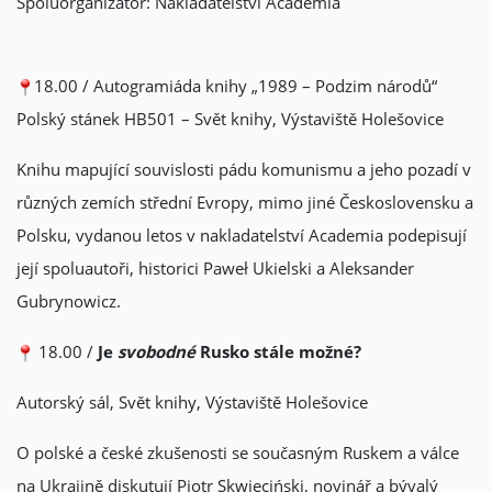
Spoluorganizátor: Nakladatelství Academia
18.00 / Autogramiáda knihy „1989 – Podzim národů“
Polský stánek HB501 – Svět knihy, Výstaviště Holešovice
Knihu mapující souvislosti pádu komunismu a jeho pozadí v
různých zemích střední Evropy, mimo jiné Československu a
Polsku, vydanou letos v nakladatelství Academia podepisují
její spoluautoři, historici Paweł Ukielski a Aleksander
Gubrynowicz.
18.00 /
Je
svobodné
Rusko stále možné?
Autorský sál, Svět knihy, Výstaviště Holešovice
O polské a české zkušenosti se současným Ruskem a válce
na Ukrajině diskutují Piotr Skwieciński, novinář a bývalý