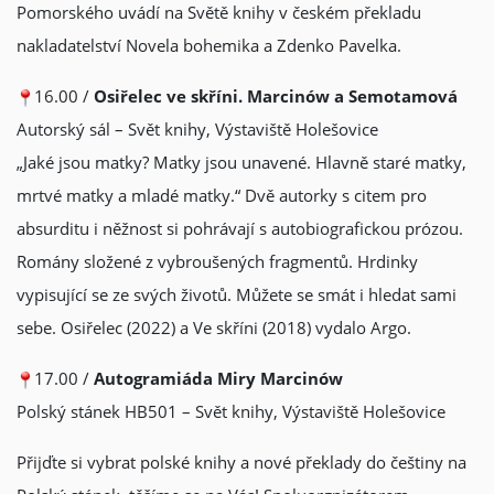
Pomorského uvádí na Světě knihy v českém překladu
nakladatelství Novela bohemika a Zdenko Pavelka.
16.00 /
Osiřelec ve skříni. Marcinów a Semotamová
Autorský sál – Svět knihy, Výstaviště Holešovice
„Jaké jsou matky? Matky jsou unavené. Hlavně staré matky,
mrtvé matky a mladé matky.“ Dvě autorky s citem pro
absurditu i něžnost si pohrávají s autobiografickou prózou.
Romány složené z vybroušených fragmentů. Hrdinky
vypisující se ze svých životů. Můžete se smát i hledat sami
sebe. Osiřelec (2022) a Ve skříni (2018) vydalo Argo.
17.00 /
Autogramiáda Miry Marcinów
Polský stánek HB501 – Svět knihy, Výstaviště Holešovice
Přijďte si vybrat polské knihy a nové překlady do češtiny na