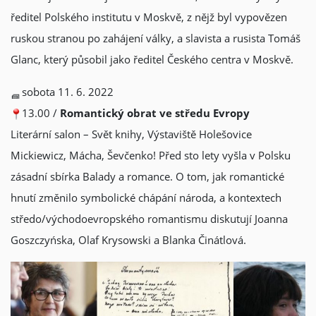
ředitel Polského institutu v Moskvě, z nějž byl vypovězen
ruskou stranou po zahájení války, a slavista a rusista Tomáš
Glanc, který působil jako ředitel Českého centra v Moskvě.
sobota 11. 6. 2022
13.00 /
Romantický obrat ve středu Evropy
Literární salon – Svět knihy, Výstaviště Holešovice
Mickiewicz, Mácha, Ševčenko! Před sto lety vyšla v Polsku
zásadní sbírka Balady a romance. O tom, jak romantické
hnutí změnilo symbolické chápání národa, a kontextech
středo/východoevropského romantismu diskutují Joanna
Goszczyńska, Olaf Krysowski a Blanka Činátlová.