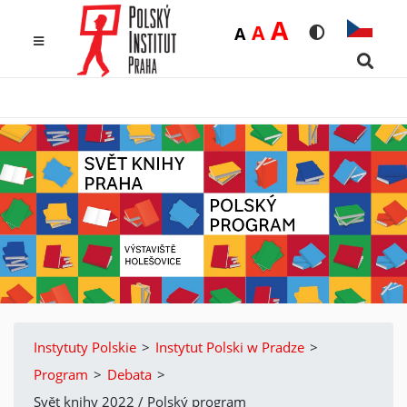
Duża
A
Średnia
A
Domyślna
A
Rozmiar czcio
Wersja k
MENU
Searc
Instytuty Polskie
>
Instytut Polski w Pradze
>
Program
>
Debata
>
Svět knihy 2022 / Polský program