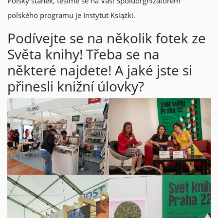
Polský stánek, těšíme se na Vás! Spoluorgnizátorem
polského programu je Instytut Książki.
Podívejte se na několik fotek ze
Světa knihy! Třeba se na
některé najdete! A jaké jste si
přinesli knižní úlovky?