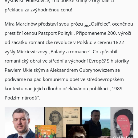
Výstavišti Holešovice, i na polské knihy v orginále či
překladu za zvýhodněnou cenu!
Mira Marcinów představí svou prózu
„Osiřelec“, oceněnou
prestižní cenou Paszport Polityki. Připomeneme 200. výročí
od začátku romantické revoluce v Polsku: v červnu 1822
vyšly Mickiewiczovy „Balady a romance“. Co způsobil
romantický obrat ve střední a východní Evropě? S historiky
Pawłem Ukielským a Aleksandrem Gubrynowiczem se
podíváme na pád komunismu opět ve středoevropském
kontextu nad jejich dlouho očekávánou publikací „1989 –
Podzim národů“.