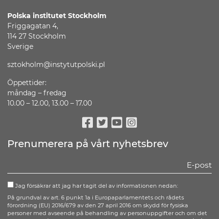
Polska institutet
Stockholm
Friggagatan 4,
114 27 Stockholm
Sverige
sztokholm@instytutpolski.pl
Öppettider:
måndag – fredag
10.00 – 12.00, 13.00 – 17.00
Facebook
Twitter
Youtube
Instagram
Prenumerera på vårt nyhetsbrev
Jag försäkrar att jag har tagit del av informationen nedan:
På grundval av art. 6 punkt 1a i Europaparlamentets och rådets
förordning (EU) 2016/679 av den 27 april 2016 om skydd för fysiska
personer med avseende på behandling av personuppgifter och om det