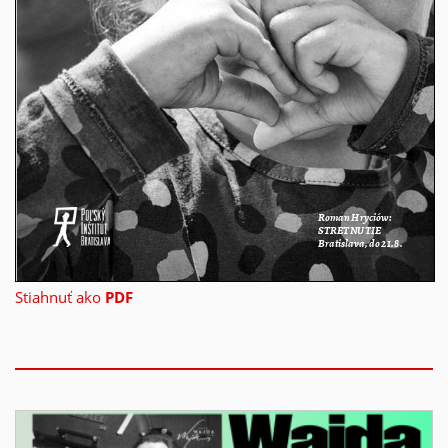
Stiahnuť ako
PDF