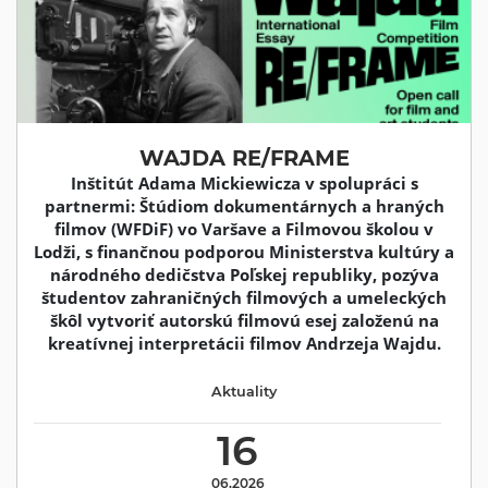
WAJDA RE/FRAME
Inštitút Adama Mickiewicza v spolupráci s
partnermi: Štúdiom dokumentárnych a hraných
filmov (WFDiF) vo Varšave a Filmovou školou v
Lodži, s finančnou podporou Ministerstva kultúry a
národného dedičstva Poľskej republiky, pozýva
študentov zahraničných filmových a umeleckých
škôl vytvoriť autorskú filmovú esej založenú na
kreatívnej interpretácii filmov Andrzeja Wajdu.
Aktuality
16
06.2026