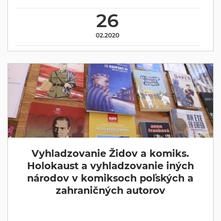
26
02.2020
Vyhladzovanie Židov a komiks.
Holokaust a vyhladzovanie iných
národov v komiksoch poľských a
zahraničných autorov