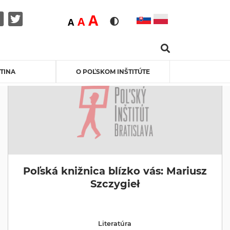
Duża
A
Średnia
A
Domyślna
A
Rozmiar czcionki
Wersja kontrastowa
Search …
Facebook
Twitter
TINA
O POĽSKOM INŠTITÚTE
Poľská knižnica blízko vás: Mariusz
Szczygieł
Literatúra