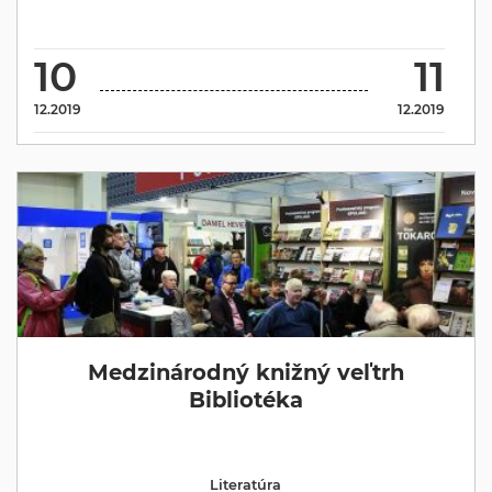
10
11
12.2019
12.2019
Medzinárodný knižný veľtrh
Bibliotéka
Literatúra