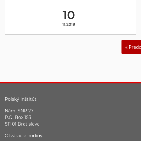
10
11.2019
« Pred
Poľský inštitút
Nám. SNP 27
P.O. Box 153
811 01 Bratislava
Otváracie hodiny: