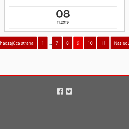
08
11.2019
chádzajúca strana
1
…
7
8
9
10
11
Nasledu
Facebook
Twitter