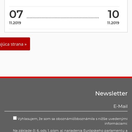
07
10
11.2019
11.2019
júca strana »
Newsletter
Vyhlasujem, že som sa oboznámil/oboznámila s nižšie uvedenými
informáciami:
Na základe čl. 6, ods. 1, písm. a) nariadenia Európskeho parlamentu a